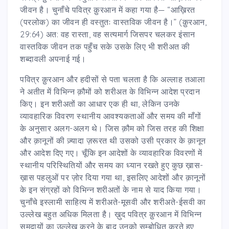
जीवन है। चुनाँचे पवित्र क़ुरआन में कहा गया है— “आख़िरत
(परलोक) का जीवन ही वस्तुतः वास्तविक जीवन है।” (क़ुरआन,
29:64) अत: वह रास्ता, वह सत्यमार्ग जिसपर चलकर इंसान
वास्तविक जीवन तक पहुँच सके उसके लिए भी शरीअत की
शब्दावली अपनाई गई।
पवित्र क़ुरआन और हदीसों से पता चलता है कि अल्लाह तआला
ने अतीत में विभिन्न क़ौमों को शरीअत के विभिन्न आदेश प्रदान
किए। इन शरीअतों का आधार एक ही था, लेकिन उनके
व्यावहारिक विवरण स्थानीय आवश्यकताओं और समय की माँगों
के अनुसार अलग-अलग थे। जिस क़ौम को जिस तरह की शिक्षा
और क़ानूनों की ज़्यादा ज़रूरत थी उसको उसी प्रकार के क़ानून
और आदेश दिए गए। चूँकि इन आदेशों के व्यावहारिक विवरणों में
स्थानीय परिस्थितियों और समय का ध्यान रखते हुए कुछ ख़ास-
ख़ास पहलुओं पर ज़ोर दिया गया था, इसलिए आदेशों और क़ानूनों
के इन संग्रहों को विभिन्न शरीअतों के नाम से याद किया गया।
चुनाँचे इस्लामी साहित्य में शरीअते-मूसवी और शरीअते-ईसवी का
उल्लेख बहुत अधिक मिलता है। ख़ुद पवित्र क़ुरआन में विभिन्न
समुदायों का उल्लेख करने के बाद उनको सम्बोधित करते हुए