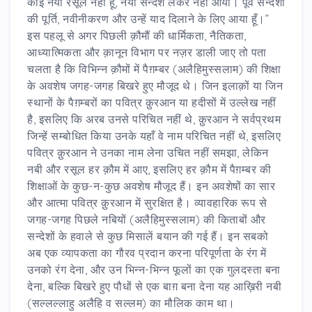
कोई नया रसूल नहीं हूँ, नया सन्देश लेकर नहीं आया। पूर्व सन्देशों
की पूर्ति, नवीनीकरण और उन्हें याद दिलाने के लिए आया हूँ।”
इस पहलू से अगर पिछली क़ौमौं की धार्मिकता, नैतिकता,
आध्यात्मिकता और क़ानून विभाग पर नज़र डाली जाए तो पता
चलता है कि विभिन्न क़ौमों में पैग़म्बर (अलैहिमुस्सलाम) की शिक्षा
के अवशेष जगह-जगह बिखरे हुए मौजूद थे। जिन इलाक़ों या जिन
स्थानों के पैग़म्बरों का पवित्र क़ुरआन या हदीसों में उल्लेख नहीं
है, इसलिए कि अरब उनसे परिचित नहीं थे, क़ुरआन ने सर्वप्रथम
जिन्हें सम्बोधित किया उनके यहाँ वे नाम परिचित नहीं थे, इसलिए
पवित्र क़ुरआन ने उनका नाम लेना उचित नहीं समझा, लेकिन
नबी और रसूल हर क़ौम में आए, इसलिए हर क़ौम में पैग़म्बर की
शिक्षाओं के कुछ-न-कुछ अवशेष मौजूद हैं। इन अवशेषों का सार
और आत्मा पवित्र क़ुरआन में सुरक्षित है। व्यावहारिक रूप से
जगह-जगह पिछले नबियों (अलैहिमुस्सलाम) की किताबों और
सन्देशों के हवाले से कुछ मिसालें बयान की गई हैं। इन सबको
अब एक व्यापकता का गौरव प्रदान करना परिपूर्णता के रंग में
उनको रंग देना, और उन भिन्न-भिन्न फूलों का एक गुलदस्ता बना
देना, बल्कि बिखरे हुए पौधों से एक बाग़ बना देना यह आख़िरी नबी
(सल्लल्लाहु अलैहि व सल्लम) का मौलिक काम था।