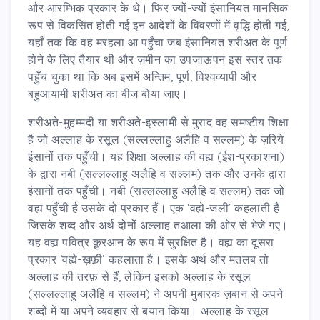
और आरम्भिक प्रकार के थे। फिर ज्यों-ज्यों इंसानियत मानसिक
रूप से विकसित होती गई इन आदेशों के विवरणों में वृद्धि होती गई,
यहाँ तक कि वह मरहला आ पहुँचा जब इंसानियत शरीअत के पूर्ण
होने के लिए तैयार थी और ज़मीन का उपजाऊपन इस स्तर तक
पहुँच चुका था कि अब इसमें अन्तिम, पूर्ण, विश्वव्यापी और
बहुआयामी शरीअत का बीज बोया जाए।
शरीअते-मुहम्मदी या शरीअते-इस्लामी से मुराद वह समष्टीय शिक्षा
है जो अल्लाह के रसूल (सल्लल्लाहु अलैहि व सल्लम) के ज़रिये
इंसानों तक पहुँची। यह शिक्षा अल्लाह की वह्य (ईश-प्रकाशना)
के द्वारा नबी (सल्लल्लाहु अलैहि व सल्लम) तक और उनके द्वारा
इंसानों तक पहुँची। नबी (सल्लल्लाहु अलैहि व सल्लम) तक जो
वह्य पहुँची है उसके दो प्रकार हैं। एक ‘वह्ये-जली’ कहलाती है
जिसके शब्द और अर्थ दोनों अल्लाह तआला की ओर से भेजे गए।
यह वह्य पवित्र क़ुरआन के रूप में सुरक्षित है। वह्य का दूसरा
प्रकार ‘वह्ये-ख़फ़ी’ कहलाता है। इसके अर्थ और मतलब तो
अल्लाह की तरफ़ से हैं, लेकिन इसको अल्लाह के रसूल
(सल्लल्लाहु अलैहि व सल्लम) ने अपनी मुबारक ज़बान से अपने
शब्दों में या अपने व्यवहार से बयान किया। अल्लाह के रसूल