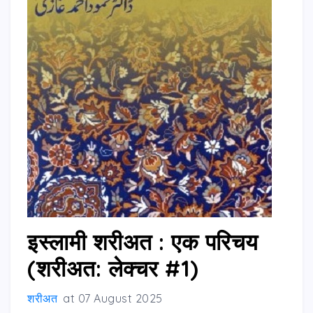
इस्लामी शरीअत : एक परिचय
(शरीअत: लेक्चर #1)
शरीअत
at
07 August 2025