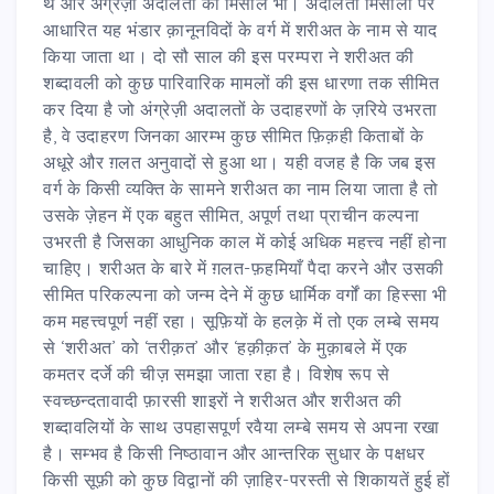
थे और अंग्रेज़ी अदालतों की मिसालें भी। अदालती मिसालों पर
आधारित यह भंडार क़ानूनविदों के वर्ग में शरीअत के नाम से याद
किया जाता था। दो सौ साल की इस परम्परा ने शरीअत की
शब्दावली को कुछ पारिवारिक मामलों की इस धारणा तक सीमित
कर दिया है जो अंग्रेज़ी अदालतों के उदाहरणों के ज़रिये उभरता
है, वे उदाहरण जिनका आरम्भ कुछ सीमित फ़िक़ही किताबों के
अधूरे और ग़लत अनुवादों से हुआ था। यही वजह है कि जब इस
वर्ग के किसी व्यक्ति के सामने शरीअत का नाम लिया जाता है तो
उसके ज़ेहन में एक बहुत सीमित, अपूर्ण तथा प्राचीन कल्पना
उभरती है जिसका आधुनिक काल में कोई अधिक महत्त्व नहीं होना
चाहिए। शरीअत के बारे में ग़लत-फ़हमियाँ पैदा करने और उसकी
सीमित परिकल्पना को जन्म देने में कुछ धार्मिक वर्गों का हिस्सा भी
कम महत्त्वपूर्ण नहीं रहा। सूफ़ियों के हलक़े में तो एक लम्बे समय
से ‘शरीअत’ को ‘तरीक़त’ और ‘हक़ीक़त’ के मुक़ाबले में एक
कमतर दर्जे की चीज़ समझा जाता रहा है। विशेष रूप से
स्वच्छन्दतावादी फ़ारसी शाइरों ने शरीअत और शरीअत की
शब्दावलियों के साथ उपहासपूर्ण रवैया लम्बे समय से अपना रखा
है। सम्भव है किसी निष्ठावान और आन्तरिक सुधार के पक्षधर
किसी सूफ़ी को कुछ विद्वानों की ज़ाहिर-परस्ती से शिकायतें हुई हों