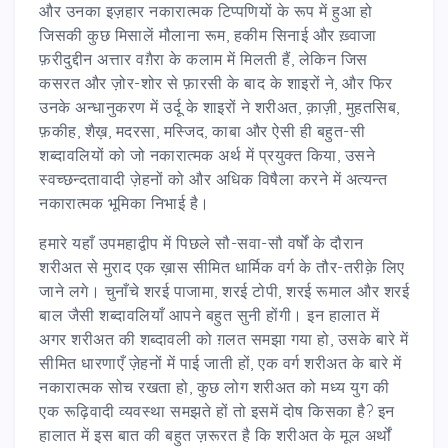
और उनका इज़हार नकारात्मक टिप्पणियों के रूप में हुआ हो
जिसकी कुछ मिसालें मौलाना रूम, हकीम सिनाई और ख़्वाजा
फ़रीदुद्दीन अत्तार वग़ैरा के कलाम में मिलती हैं, लेकिन जिस
कसरत और ज़ोर-शोर से फ़ारसी के बाद के शाइरों ने, और फिर
उनके अन्धानुकरण में उर्दू के शाइरों ने शरीअत, क़ाज़ी, मुहतसिब,
फ़कीह, शैख़, मदरसा, मस्जिद, काबा और ऐसी ही बहुत-सी
शब्दावलियों को जो नकारात्मक अर्थ में प्रयुक्त किया, उसने
स्वच्छन्दतावादी ज़ेहनों को और अधिक विषैला करने में अत्यन्त
नकारात्मक भूमिका निभाई है।
हमारे यहाँ उपमहाद्वीप में पिछले सौ-सवा-सौ वर्षों के दौरान
शरीअत से मुराद एक ख़ास सीमित धार्मिक वर्ग के तौर-तरीक़े लिए
जाने लगे। चुनाँचे शरई पाजामा, शरई टोपी, शरई रूमाल और शरई
बाल जैसी शब्दावलियाँ आपने बहुत सुनी होंगी। इन हालात में
अगर शरीअत की शब्दावली को ग़लत समझा गया हो, उसके बारे में
सीमित धारणाएँ ज़ेहनों में पाई जाती हों, एक वर्ग शरीअत के बारे में
नकारात्मक सोच रखता हो, कुछ लोग शरीअत को मध्य युग की
एक रूढ़िवादी व्यवस्था समझते हों तो इसमें दोष किसका है? इन
हालात में इस बात की बहुत ज़रूरत है कि शरीअत के मूल अर्थों