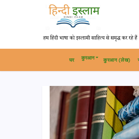
कुरआन
घर
कु़रआन (लेख)