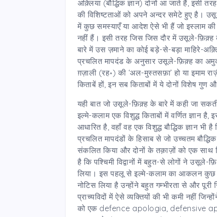
अक़्लिया (बौद्धिक ज्ञान) दोनों आ जाते हैं, इसी तर
की विशिष्टताओं को अपने अन्दर समेटे हुए है। उसूल
में कुछ समस्याएँ या आदेश ऐसे भी हैं जो इस्लाम की 
नहीं हैं। इसी तरह जिस जिस दौर में उसूले-फ़िक़्ह
बारे में उस ज़माने का कोई बड़े-से-बड़ा माहिरे-अक़
प्रचलित मापदंड के अनुसार उसूले-फ़िक़्ह का अमुक 
ग़ज़ाली (रह॰) की ‘अल-मुस्तसफ़ा’ हो या इमाम रा
किताबें हों, इन सब किताबों में ये दोनों विशेष गुण औ
यही बात जो उसूले-फ़िक़्ह के बारे में कही जा सकत
इल्मे-कलाम एक विशुद्ध किताबों में वर्णित ज्ञान है
आधारित है, वहाँ वह एक विशुद्ध बौद्धिक ज्ञान भी है
प्रचलित मापदंडों के हिसाब से जो उच्चतम बौद्ध
संकलित किया और दोनों के तक़ाज़ों को एक साथ 
है कि पश्चिमी विद्वानों में बहुत-से लोगों ने उसूले
लिया। इस पहलू से इल्मे-कलाम का आकलन कुछ ही पश्
नोटिस लिया है उन्होंने बहुत गम्भीरता से और पूरी 
प्राच्यविदों में ऐसे व्यक्तियों की भी कमी नहीं जि
को एक defence apologia, defensive apologe