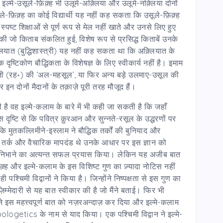
ह इल्मे-उसूले-फ़िक़्ह भी उलूमे-अक़्लिया और उलूमे-नक़्लिया दोनों
े-फ़िक़्ह का कोई विद्यार्थी यह नहीं कह सकता कि उसूले-फ़िक़्ह
स्पष्ट शिक्षाओं से पूर्ण रूप से मेल नहीं खाते और उनसे लिए हुए
 की जो किताब संकलित हुई, विशेष रूप से प्रसिद्ध किताबें उनके
्लियात (बुद्धिशास्त्री) यह नहीं कह सकता था कि अक़्लियात के
दृष्टिकोण बौद्धिकता के विशेषज्ञ के लिए स्वीकार्य नहीं है। इमाम
ज़ी (रह॰) की ‘अल-महसूल’, या फिर अन्य बड़े उलमाए-उसूल की
र इन दोनों मैदानों के तक़ाज़े पूरी तरह मौजूद हैं।
ी है वह इल्मे-कलाम के बारे में भी कही जा सकती है कि जहाँ
, इस दृष्टि से कि पवित्र क़ुरआन और सुन्नते-रसूल के उद्धरणों पर
 कि मुतकल्लिमीने-इस्लाम ने बौद्धिक तर्कों की बुनियाद और
िक तर्क और वैचारिक मापदंड थे उनके आधार पर इस ज्ञान को
निभाने का अत्यन्त सफल प्रयास किया। लेकिन यह अजीब बात
-फ़िक़्ह और इल्मे-कलाम के इस विशिष्ट गुण का ज़्यादा नोटिस नहीं
चिमी विद्वानों ने किया है। जिन्होंने निष्पक्षता से इस गुण का
ज़िम्मेदारी से यह बात स्वीकार की है जो मैंने बताई। फिर भी
न्होंने इस महत्त्वपूर्ण बात को नज़रअन्दाज़ कर दिया और इल्मे-कलाम
tics के नाम से याद किया। एक पश्चिमी विद्वान ने इल्मे-