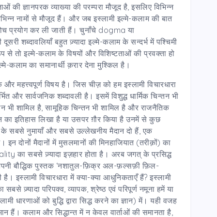
न्यताओं की ज्ञानपरक व्याख्या की परम्परा मौजूद है, इसलिए विभिन्न
न विभिन्न नामों से मौजूद हैं। और जब इस्लामी इल्मे-कलाम की बात
संकोच प्रयोग कर ली जाती हैं। चुनाँचे dogma या
शब्दावलियाँ बहुत ज़्यादा इल्मे-कलाम के सन्दर्भ में पश्चिमी
क रूप से तो इल्मे-कलाम के विषयों और विशिष्टताओं की प्रवक्ता हो
इल्मे-कलाम का समानार्थी क़रार देना मुश्किल है।
 और महत्त्वपूर्ण विषय है। जिस चीज़ को हम इस्लामी विचारधारा
्भित और सार्वजनिक शब्दावली है। इसमें विशुद्ध धार्मिक चिन्तन भी
िन्तन भी शामिल है, सामूहिक चिन्तन भी शामिल है और राजनैतिक
तन का इतिहास लिखा है या उसपर ग़ौर किया है उनमें से कुछ
 के सबसे नुमायाँ और सबसे उल्लेखनीय मैदान दो हैं, एक
 इन दोनों मैदानों में मुसलमानों की मिनहाजियात (तरीक़ों) का
ty का सबसे ज़्यादा इज़हार होता है। अरब जगत् के प्रसिद्ध
पनी बौद्धिक पुस्तक ‘नशातुल-फ़िक्र अल-फ़ल्सफ़ी फ़िल-
ी है। इस्लामी विचारधारा में क्या-क्या आधुनिकताएँ हैं? इस्लामी
े ज़्यादा परिपक्व, व्यापक, श्रेष्ठ एवं परिपूर्ण नमूना हमें या
्लामी धारणाओं को बुद्धि द्वारा सिद्ध करने का ज्ञान) में। यही वजह
मान हैं। कलाम और सिद्धान्त में न केवल वार्ताओं की समानता है,