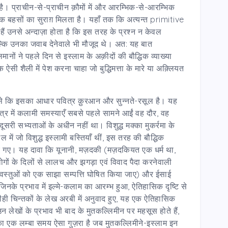
ै। प्राचीन-से-प्राचीन क़ौमों में और आरम्भिक-से-आरम्भिक
ानपरक बहसों का सुराग़ मिलता है। यहाँ तक कि अत्यन्त primitive
ई हैं उनसे अन्दाज़ा होता है कि इस तरह के प्रश्न न केवल
 बल्कि उनका जवाब देनेवाले भी मौजूद थे। अत: यह बात
नों ने पहले दिन से इस्लाम के अक़ीदों की बौद्धिक व्याख्या
 शैली में पेश करना चाहा जो बुद्धिमत्ता के मारे या अक़्लियत
्टि से कि इसका आधार पवित्र क़ुरआन और सुन्नते-रसूल है। यह
्षेत्र में कलामी समस्याएँ सबसे पहले सामने आईं वह दौर, वह
 सभ्यताओं के अधीन नहीं था। विशुद्ध मक्का मुकर्रमा के
हौल में जो विशुद्ध इस्लामी बस्तियाँ थीं, इस तरह की बौद्धिक
ए गए। यह दावा कि यूनानी, मज़दकी (मज़दकियत एक धर्म था,
गों के दिलों से लालच और झगड़ा एवं विवाद पैदा करनेवाली
भी वस्तुओं को एक साझा सम्पत्ति घोषित किया जाए) और ईसाई
 जिनके प्रभाव में इल्मे-कलाम का आरम्भ हुआ, ऐतिहासिक दृष्टि से
ही चिन्तकों के लेख अरबी में अनुवाद हुए, यह एक ऐतिहासिक
लेखों के प्रभाव भी बाद के मुतकल्लिमीन पर महसूस होते हैं,
ा एक लम्बा समय ऐसा गुज़रा है जब मुतकल्लिमीने-इस्लाम इन