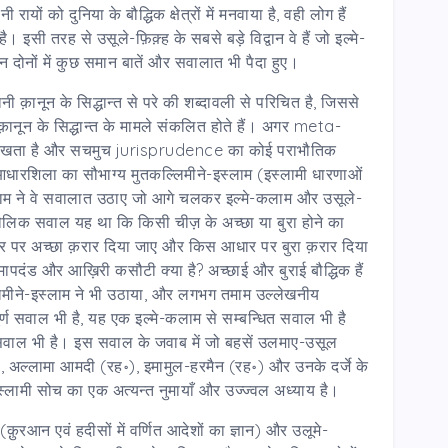
रायों को दुनिया के बौद्धिक क्षेत्रों में मनवाया है, वही लोग हैं
है। इसी तरह से उसूले-फ़िक़्ह के सबसे बड़े विद्वान वे हैं जो इल्मे-
इन दोनों में कुछ समान बातें और सवालात भी पैदा हुए।
ानून के सिद्धान्त से परे की शब्दावली से परिचित है, जिससे
क़ानून के सिद्धान्त के मामले संकलित होते हैं। अगर meta-
व रखता है और सचमुच jurisprudence का कोई पराभौतिक
शिला का सौभाग्य मुतकल्लिमीने-इस्लाम (इस्लामी धारणाओं
ै। इस्लाम ने वे सवालात उठाए जो आगे चलकर इल्मे-कलाम और उसूले-
 मौलिक सवाल यह था कि किसी चीज़ के अच्छा या बुरा होने का
 पर अच्छा क़रार दिया जाए और किस आधार पर बुरा क़रार दिया
ल मापदंड और आख़िरी कसौटी क्या है? अच्छाई और बुराई बौद्धिक हैं
िमीने-इस्लाम ने भी उठाया, और लगभग तमाम उल्लेखनीय
ण सवाल भी है, यह एक इल्मे-कलाम से सम्बन्धित सवाल भी है
ा सवाल भी है। इस सवाल के जवाब में जो बहसें उलमाए-उसूल
, अल्लामा आमदी (रह॰), इमामुल-हरमैन (रह॰) और उनके दर्जे के
इस्लामी सोच का एक अत्यन्त नुमायाँ और उज्ज्वल अध्याय है।
़ुरआन एवं हदीसों में वर्णित आदेशों का ज्ञान) और उलूमे-