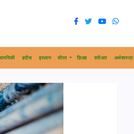
सामयिकी
हदीस
इस्लाम
सीरत
फ़िक़्ह
शरीअत
अर्थशास्त्र