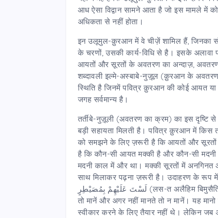
आध ऐसा विद्वान सामने आता है जो इस मामले में
अधिकता से नहीं होता।
इन उलूमुल-क़ुरआन में वे चीज़ें शामिल हैं, जि
के चरणों, उसकी कार्य-विधि से है। इसके अलावा
आयतों और सूरतों के अवतरण का अन्दाज़, अवतरण
शब्दावली इल्मे-अस्बाबे-नुज़ूल (क़ुरआन के अवतरण 
स्थिति है जिनमें पवित्र क़ुरआन की कोई आयत य
जगह सर्वमान्य है।
तर्तीबे-नुज़ूली (अवतरण का क्रम) का इस दृष्टि से 
बड़ी सहायता मिलती है। पवित्र क़ुरआन में किस त
को समझने के लिए ज़रूरी है कि आयतों और सूरतों क
है कि कौन-सी आयत मक्की है और कौन-सी मदनी।
मदनी काल में और था। मक्की सूरतों में अनगिनत आय
साथ मिलाकर पढ़ना ज़रूरी है। उदाहरण के रूप में म
لَسْتَ عَلَیْھِمْ بِمُصَیْطِرٍ
(लस-त अलैहिम बिमुसैतिर
तो मानें और अगर नहीं मानते तो न मानें। यह मानो 
स्वीकार करने के लिए तैयार नहीं थे। लेकिन जब अ