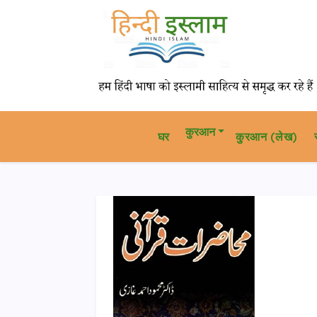
कुरआन
घर
कु़रआन (लेख)