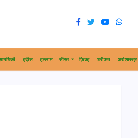
सामयिकी
हदीस
इस्लाम
सीरत
फ़िक़्ह
शरीअत
अर्थशास्त्र