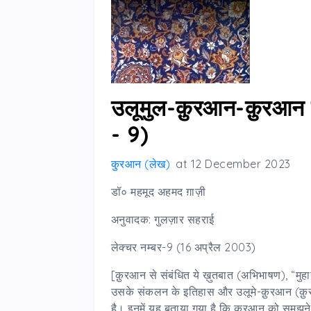
उलूमुल-क़ुरआन-क़ुरआन स
- 9)
कु़रआन (लेख)
at
12 December 2023
डॉ० महमूद अहमद ग़ाज़ी
अनुवादक: गुलज़ार सहराई
लेक्चर नम्बर-9 (16 अप्रैल 2003)
[क़ुरआन से संबंधित ये ख़ुतबात (अभिभाषण), “मुहा
उसके संकलन के इतिहास और उलूमे-क़ुरआन (क़ुरआन 
है। इनमें यह बताया गया है कि क़ुरआन को समझने औ