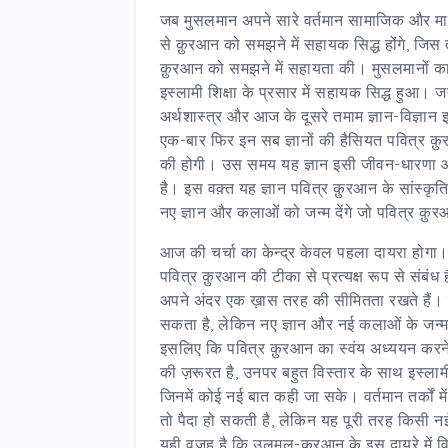
जब मुसलमान अपने सारे वर्तमान सामाजिक और मानव
से क़ुरआन को समझने में सहायक सिद्ध होंगे, जिस
क़ुरआन को समझने में सहायता की। मुसलमानों का
इस्लामी शिक्षा के प्रसार में सहायक सिद्ध हु
अर्थशास्त्र और आज के दूसरे तमाम ज्ञान-विज्ञान
एक-बार फिर इन सब ज्ञानों की हैसियत पवित्र 
की होगी। उस समय यह ज्ञान इसी जीवन-धारणा और स
है। इस वक़्त यह ज्ञान पवित्र क़ुरआन के सांस्कृ
नए ज्ञान और कलाओं को जन्म देंगे जो पवित्र क़ुर
आज की चर्चा का केन्द्र केवल पहला दायरा होग
पवित्र क़ुरआन की टीका से प्रत्यक्ष रूप से संबंध 
अपने अंदर एक ख़ास तरह की सीमितता रखते हैं। य
सकता है, लेकिन नए ज्ञान और नई कलाओं के जन्म ले
इसलिए कि पवित्र क़ुरआन का स्वंय अध्ययन करन
की ज़रूरत है, उनपर बहुत विस्तार के साथ इस्लामी व
जिनमें कोई नई बात कही जा सके। वर्तमान तर्कों मे
तो पैदा हो सकती है, लेकिन यह पूरी तरह किसी न
यही वजह है कि उलूमुल-क़ुरआन के इस दायरे में व