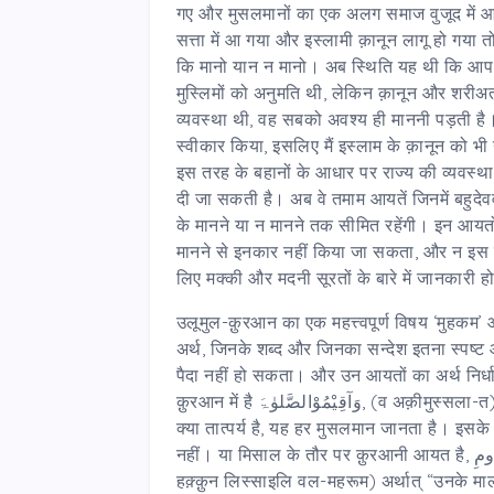
गए और मुसलमानों का एक अलग समाज वुजूद में आ
सत्ता में आ गया और इस्लामी क़ानून लागू हो गया त
कि मानो यान न मानो। अब स्थिति यह थी कि आप इस
मुस्लिमों को अनुमति थी, लेकिन क़ानून और शरीअत
व्यवस्था थी, वह सबको अवश्य ही माननी पड़ती है।
स्वीकार किया, इसलिए मैं इस्लाम के क़ानून को भी 
इस तरह के बहानों के आधार पर राज्य की व्यवस्
दी जा सकती है। अब वे तमाम आयतें जिनमें बहुदेवव
के मानने या न मानने तक सीमित रहेंगी। इन आयतो
मानने से इनकार नहीं किया जा सकता, और न इस 
लिए मक्की और मदनी सूरतों के बारे में जानकारी ह
उलूमुल-क़ुरआन का एक महत्त्वपूर्ण विषय ‘मुहकम’ 
अर्थ, जिनके शब्द और जिनका सन्देश इतना स्पष्ट औ
पैदा नहीं हो सकता। और उन आयतों का अर्थ निर्धार
क़ुरआन में है
وَآقِیْمُوْالصَّلوٰۃَ
, (व अक़ीमुस्सला-त
क्या तात्पर्य है, यह हर मुसलमान जानता है। इसके 
नहीं। या मिसाल के तौर पर क़ुरआनी आयत है,
ُومِ
हक़्क़ुन लिस्साइलि वल-महरूम) अर्थात् “उनके माल