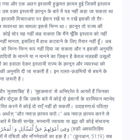
 गया और एक अलग इस्लामी हुकूमत क़ायम हुई जिसमें इस्लाम
ो उस वक़्त इस्लामी क़ानून के बारे में यह नहीं कहा जा सकता था
्लामी विचारधारा पर ईमान रखें या न रखें इसकी तो ग़ैर-
 व्यवस्था का मामला इससे भिन्न था। क़ानून तो राज्य की
 कोई चोर यह नहीं कह सकता कि मैंने चूँकि इस्लाम को नहीं
नहीं मानता, इसलिए मैं हाथ कटवाने के लिए तैयार नहीं हूँ। अब
था को भिन्न-भिन्न रूप नहीं दिया जा सकता और न इसकी अनुमति
ादियों के मानने या न मानने का ज़िक्र है केवल मज़हबी उसूलों
ं का हवाला देकर इस्लामी राज्य के क़ानून और व्यवस्था को
की अनुमति दी जा सकती है। इन ग़लत-फ़हमियों से बचने के
ोना ज़रूरी है।
और ‘मुतशाबिह’ है। ‘मुहकमात’ से अभिप्रेत वे आयतें हैं जिनका
र दोटूक है कि उसके बारे में कोई दो इंसानों के दरमियान मतभेद
ित करने में कोई दो राएँ नहीं हो सकतीं। उदाहरणार्थ पवित्र
) अर्थात् “और नमाज़ क़ायम करो।” अब नमाज़ क़ायम करने से
बारे में किसी सन्देह, मनमानी व्याख्या या झूठ की कोई संभावना
وَفِىٓ أَمْوَٰلِهِمْ حَقٌّ لِّلسَّآئِلِ وَٱلْمَحْر
(वफ़ी अमवालिहिम
ों में वंचितों और माँगनेवालों का हक़ है।” (क़ुरआन, 51:19) सब