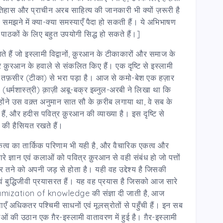
िहास और प्राचीन अरब साहित्य की जानकारी भी क्यों ज़रूरी है
समझने में क्या-क्या समस्याएँ पैदा हो सकती हैं। ये अभिभाषण
ाठकों के लिए बहुत उपयोगी सिद्ध हो सकते हैं।]
 आते हैं जो इस्लामी विद्वानों, क़ुरआन के टीकाकारों और समाज के
ित्र क़ुरआन के हवाले से संकलित किए हैं। एक दृष्टि से इस्लामी
 की तफ़सीर (टीका) से भरा पड़ा है। आज से कमो-बेश एक हज़ार
 (धर्मशास्त्री) क़ाज़ी अबू-बक्र इब्नुल-अरबी ने लिखा था कि
उन्होंने उस वक़्त अनुमान सात सौ के क़रीब लगाया था, वे सब के
ा हैं, और हदीस पवित्र क़ुरआन की व्याख्या है। इस दृष्टि से
न की हैसियत रखते हैं।
े एकत्व का तार्किक परिणाम भी यही है, और वैचारिक एकत्व और
े ज्ञान एवं कलाओं को पवित्र क़ुरआन से वही संबंध हो जो पत्तों
 तने को अपनी जड़ से होता है। यही वह उद्देश्य है जिसकी
क एवं बुद्धिजीवी प्रयासरत हैं। यह वह प्रयास है जिसको आज सारे
Islamization of knowledge की संज्ञा दी जाती है, आज
ँ अधिकतर पश्चिमी साधनों एवं मूलस्रोतों से पहुँची हैं। इन सब
 की उठान एक ग़ैर-इस्लामी वातावरण में हुई है। ग़ैर-इस्लामी