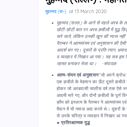
मुहम्मद (स॰)
at
13 March 2020
मुहम्मद (सल्ल.) के आने से पहले अरब के लो
छोटी-छोटी बात पर अरब क़बीलों में युद्ध छि
मारे जाते,
लेकिन उनकी ख़ून की प्यास नहीं
पैग़म्बर ने आत्मसंयम एवं अनुशासन की ऐसी श
आदर्श बन गए। दूसरों के प्रति त्याग,
क्षमा
व व्यवहार में निखार आ गया। यह सब इस ल
रहमत बनाकर भेजा था। -संपादक
आत्म-संयम एवं अनुशासन
‘‘जो अपने क्रोध 
एक क़बीले के मेहमान का ऊँट दूसरे क़बीले 
होकर जो अरबवासी चालीस वर्ष तक ऐसे भयान
आदमी मारे गए, और दोनों क़बीलों के पूर्ण
क़ौम को इस्लाम के पैग़म्बर ने आत्मसंयम एवं 
मैदान में भी नमाज़ अदा करते थे। दूसरों के प
से उनके चरित्र व व्यवहार में निखार आ ग
●
प्रतिरक्षात्मक युद्ध