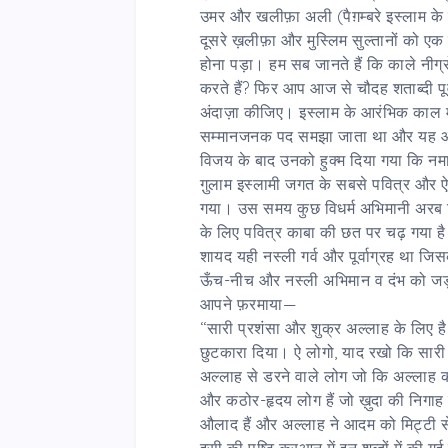
उमर और खलीफ़ा अली (पैग़म्बरे इस्लाम के 
दूसरे ख़लीफ़ा और मुस्लिम सुल्तानों को एक 
होना पड़ा। हम सब जानते हैं कि काले नीग्र
करते हैं? फिर आप आज से चौदह शताब्दी पूर्व
अंदाज़ा कीजिए। इस्लाम के आरंभिक काल म
सम्मानजनक पद समझा जाता था और यह आदर
विजय के बाद उनको हुक्म दिया गया कि नमाज़
गु़लाम इस्लामी जगत के सबसे पवित्र और
गया। उस समय कुछ विधर्म अभिमानी अरब चि
के लिए पवित्र काबा की छत पर चढ़ गया है
शायद यही नस्ली गर्व और पूर्वाग्रह था जिस
ऊँच-नीच और नस्ली अभिमान व दंभ को जड़-बु
आपने फ़रमाया—
‘‘सारी प्रशंसा और शुक्र अल्लाह के लिए है
छुटकारा दिया। ऐ लोगो, याद रखो कि सारी मा
अल्लाह से डरने वाले लोग जो कि अल्लाह की 
और कठोर-हृदय लोग हैं जो ख़ुदा की निगाह 
औलाद हैं और अल्लाह ने आदम को मिट्टी से
इसी की पुष्टि क़ुरआन में इन शब्दों में की गई