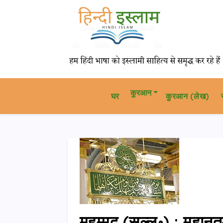
कुरआन
घर
कु़रआन (लेख)
मुहम्मद (सल्ल॰) : महानतम