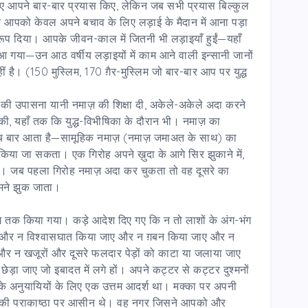
िए आपने बार-बार प्रयास किए, लेकिन जब सभी प्रयास बिल्कुल
ि आपको केवल अपने बचाव के लिए लड़ाई के मैदान में आना पड़ा
ूप दिया। आपके जीवन-काल में जितनी भी लड़ाइयाँ हुईं—यहाँ
 आ गया—उन आठ वर्षीय लड़ाइयों में काम आने वाली इन्सानी जानों
 है। (150 मुस्लिम, 170 ग़ैर-मुस्लिम जो बार-बार आप पर युद्ध
ह की उपासना यानी नमाज़ की शिक्षा दी, अकेले-अकेले अदा करने
 की, यहाँ तक कि युद्ध-विभीषिका के दौरान भी। नमाज़ का
ँच बार आता है—सामूहिक नमाज़ (नमाज़ जमाअत के साथ) का
 किया जा सकता। एक गिरोह अपने ख़ुदा के आगे सिर झुकाने में,
रहता। जब पहला गिरोह नमाज़ अदा कर चुकता तो वह दूसरे का
ामने झुक जाता।
भूमि तक किया गया। कड़े आदेश दिए गए कि न तो लाशों के अंग-भंग
ए और न विश्वासघात किया जाए और न ग़बन किया जाए और न
ए, और न खजूरों और दूसरे फलदार पेड़ों को काटा या जलाया जाए
छेड़ा जाए जो इबादत में लगे हों। अपने कट्टर से कट्टर दुश्मनों
के अनुयायियों के लिए एक उत्तम आदर्श था। मक्का पर अपनी
की पराकाष्ठा पर आसीन थे। वह नगर जिसने आपको और