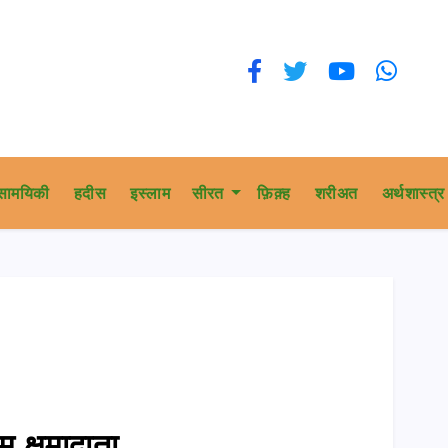
सामयिकी
हदीस
इस्लाम
सीरत
फ़िक़्ह
शरीअत
अर्थशास्त्र
 क्षमादाता