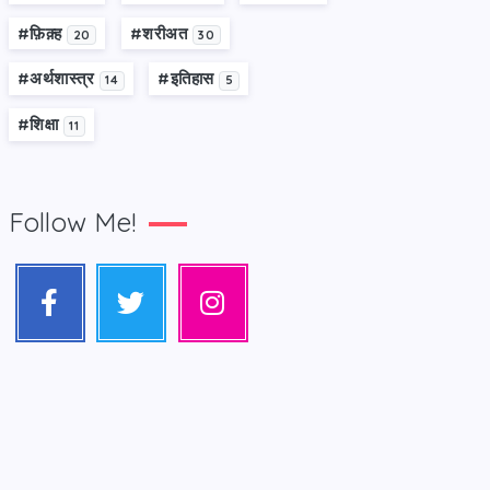
#फ़िक़्ह
#शरीअत
20
30
#अर्थशास्त्र
#इतिहास
14
5
#शिक्षा
11
Follow Me!