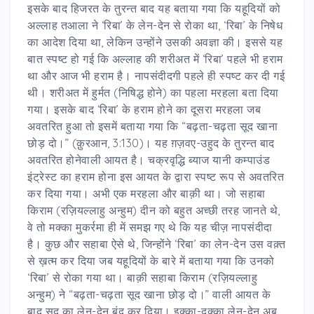
इसके बाद हिजरत के तुरन्त बाद यह बताया गया कि यहूदियों को
अल्लाह तआला ने ‘रिबा’ के लेन-देन से रोका था, ‘रिबा’ के निषेध
का आदेश दिया था, लेकिन उन्होंने उसकी अवज्ञा की। इससे यह
बात स्पष्ट हो गई कि अल्लाह की शरीअत में ‘रिबा’ पहले भी हराम
था और आज भी हराम है। नापसंदीदगी पहले ही स्पष्ट कर दी गई
थी। शरीअत में हुर्मत (निषिद्ध होने) का पहला मरहला बता दिया
गया। इसके बाद ‘रिबा’ के हराम होने का दूसरा मरहला जब
अवतरित हुआ तो इसमें बताया गया कि “बढ़ता-चढ़ता सूद खाना
छोड़ दो।” (क़ुरआन, 3:130)। यह ग़ज़वए-उहुद के तुरन्त बाद
अवतरित होनेवाली आयत है। चक्रवृद्धि ब्याज यानी कम्पाउंड
इंट्रेस्ट का हराम होना इस आयत के द्वारा स्पष्ट रूप से अवतरित
कर दिया गया। अभी एक मरहला और बाक़ी था। जो सहाबा
किराम (रज़ियल्लाहु अन्हुम) दीन को बहुत अच्छी तरह जानते थे,
वे तो मक्का मुकर्रमा ही में समझ गए थे कि यह चीज़ नापसंदीदा
है। कुछ और सहाबा ऐसे थे, जिन्होंने ‘रिबा’ का लेन-देन उस वक़्त
से ख़त्म कर दिया जब यहूदियों के बारे में बताया गया कि उनको
‘रिबा’ से रोका गया था। बाक़ी सहाबा किराम (रज़ियल्लाहु
अन्हुम) ने “बढ़ता-चढ़ता सूद खाना छोड़ दो।” वाली आयत के
बाद सूद का लेन-देन बंद कर दिया। इक्का-दुक्का लेन-देन अब