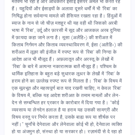
मतैक्य भी रहा है और अधिकतर ईसाई इसपर अमल भी करते रहे
हैं। यहूदियों और ईसाइयों के अलावा दूसरे धर्मों में भी ‘रिबा’ का
निषिद्ध होना सर्वमान्य मामले की हैसियत रखता रहा है। हिंदुओं में
ब्याज के नाम से जो चीज़ मशहूर थी यह वही थी जिसको अरबी
भाषा में ‘रिबा’, उर्दू और फ़ारसी में सूद और आजकल अरब दुनिया
में फ़ायदा कहा जाने लगा है। मूसा (अलैहि॰) की शरीअत में
किताब निर्गमन और किताब व्यवस्थाविवरण में, ईसा (अलैहि॰) की
शरीअत में लूक़ा की इंजील में स्पष्ट रूप से ‘रिबा’ की निन्दा के
आदेश आज भी मौजूद हैं। अफ़लातून और अरस्तू के लेखों में
‘रिबा’ के बारे में अत्यन्त नकारात्मक बातें मौजूद हैं। पश्चिम के
धार्मिक इतिहास के बहुत बड़े सुधारक लूथर के लेखों में ‘रिबा’ के
हराम होने का उल्लेख स्पष्ट रूप से मिलता है। ‘रिबा’ के विषय में
एक मूलभूत और महत्वपूर्ण बात याद रखनी चाहिए, न केवल ‘रिबा’
के विषय में, बल्कि यह आदेश शरीअत के तमाम मामलों और लेन-
देन से सम्बन्धित हर प्रकार के कारोबार में दिया गया है। “कोई
व्यवसाय या लेनदेन हलाल है या हराम यह उसकी सामग्री और
विषय वस्तु पर निर्भर करता है, उसके बाह्य रूप या शीर्षक पर
नहीं।” चुनाँचे देनेवाला और लेनेवाला कोई भी हो, देनेवाला व्यक्ति
हो या अंजमुन हो, संस्था हो या सरकार हो। रज़ामंदी से दे रहा हो