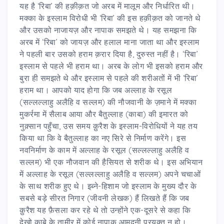
यह है ‘रिबा’ की हक़ीक़त जो अरब में मालूम और निर्धारित थी।
मक्का के इस्लाम विरोधी भी ‘रिबा’ की इस हक़ीक़त को जानते थे
और उसको नाजायज़ और नापाक समझते थे। यह समझना कि
अरब में ‘रिबा’ को जायज़ और हलाल माना जाता था और इस्लाम
ने पहली बार उसको हराम क़रार दिया है, दुरुस्त नहीं है। ‘रिबा’
इस्लाम से पहले भी हराम था। अरब के लोग भी इसको हराम और
बुरा ही समझते थे और इस्लाम से पहले की शरीअतों में भी ‘रिबा’
हराम था। आपको याद होगा कि जब अल्लाह के रसूल
(सल्लल्लाहु अलैहि व सल्लम) की नौजवानी के ज़माने में मक्का
मुकर्रमा में सैलाब आया और बैतुल्लाह (काबा) की इमारत को
नुक़्सान पहुँचा, उस समय क़ुरैश के इस्लाम-विरोधियों ने यह तय
किया था कि वे बैतुल्लाह का नए सिरे से निर्माण करेंगे। इस
नवनिर्माण के काम में अल्लाह के रसूल (सल्लल्लाहु अलैहि व
सल्लम) भी एक नौजवान की हैसियत से शरीक थे। इस अभियान
में अल्लाह के रसूल (सल्लल्लाहु अलैहि व सल्लम) अपने चचाओं
के साथ शरीक हुए थे। इब्ने-हिशाम जो इस्लाम के मुख्य दौर के
सबसे बड़े सीरत निगार (जीवनी लेखक) हैं लिखते हैं कि जब
क़ुरैश यह फ़ैसला कर रहे थे तो उन्होंने एक-दूसरे से कहा कि
देखो काबे के तामीर में कोई नापाक आमदनी प्रयुक्त न हो।