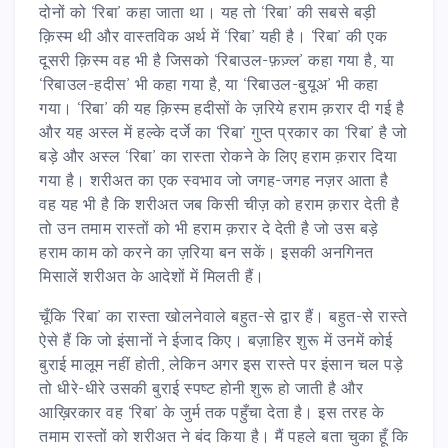
दोनों को ‘रिबा’ कहा जाता था। यह तो ‘रिबा’ की सबसे बड़ी
क़िस्म थी और वास्तविक अर्थ में ‘रिबा’ यही है। ‘रिबा’ की एक
दूसरी क़िस्म वह भी है जिसको ‘रिबाउल-फ़ज़्ल’ कहा गया है, या
‘रिबाउल-हदीस’ भी कहा गया है, या ‘रिबाउल-बुयूअ’ भी कहा
गया। ‘रिबा’ की यह क़िस्म हदीसों के ज़रिये हराम क़रार दी गई है
और यह अस्ल में हल्के दर्जे का ‘रिबा’ गुप्त प्रकार का ‘रिबा’ है जो
बड़े और अस्ल ‘रिबा’ का रास्ता रोकने के लिए हराम क़रार दिया
गया है। शरीअत का एक स्वभाव जो जगह-जगह नज़र आता है
वह यह भी है कि शरीअत जब किसी चीज़ को हराम क़रार देती है
तो उन तमाम रास्तों को भी हराम क़रार दे देती है जो उस बड़े
हराम काम को करने का ज़रिया बन सकें। इसकी अनगिनत
मिसालें शरीअत के आदेशों में मिलती हैं।
चूँकि ‘रिबा’ का रास्ता खोलनेवाले बहुत-से द्वार हैं। बहुत-से रास्ते
ऐसे हैं कि जो इंसानों ने ईजाद किए। बज़ाहिर शुरू में उनमें कोई
बुराई मालूम नहीं होती, लेकिन अगर इस रास्ते पर इंसान चल पड़े
तो धीरे-धीरे उसकी बुराई स्पष्ट होनी शुरू हो जाती है और
आख़िरकार वह ‘रिबा’ के जुर्म तक पहुँचा देता है। इस तरह के
तमाम रास्तों को शरीअत ने बंद किया है। मैं पहले बता चुका हूँ कि