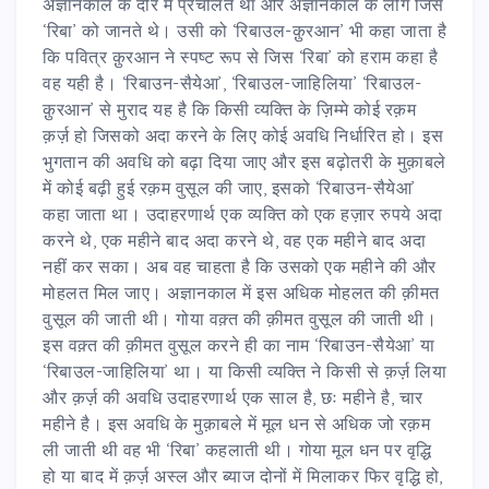
अज्ञानकाल के दौर में प्रचलित था और अज्ञानकाल के लोग जिस
‘रिबा’ को जानते थे। उसी को ‘रिबाउल-क़ुरआन’ भी कहा जाता है
कि पवित्र क़ुरआन ने स्पष्ट रूप से जिस ‘रिबा’ को हराम कहा है
वह यही है। ‘रिबाउन-सैयेआ’, ‘रिबाउल-जाहिलिया’ ‘रिबाउल-
क़ुरआन’ से मुराद यह है कि किसी व्यक्ति के ज़िम्मे कोई रक़म
क़र्ज़ हो जिसको अदा करने के लिए कोई अवधि निर्धारित हो। इस
भुगतान की अवधि को बढ़ा दिया जाए और इस बढ़ोतरी के मुक़ाबले
में कोई बढ़ी हुई रक़म वुसूल की जाए, इसको ‘रिबाउन-सैयेआ’
कहा जाता था। उदाहरणार्थ एक व्यक्ति को एक हज़ार रुपये अदा
करने थे, एक महीने बाद अदा करने थे, वह एक महीने बाद अदा
नहीं कर सका। अब वह चाहता है कि उसको एक महीने की और
मोहलत मिल जाए। अज्ञानकाल में इस अधिक मोहलत की क़ीमत
वुसूल की जाती थी। गोया वक़्त की क़ीमत वुसूल की जाती थी।
इस वक़्त की क़ीमत वुसूल करने ही का नाम ‘रिबाउन-सैयेआ’ या
‘रिबाउल-जाहिलिया’ था। या किसी व्यक्ति ने किसी से क़र्ज़ लिया
और क़र्ज़ की अवधि उदाहरणार्थ एक साल है, छः महीने है, चार
महीने है। इस अवधि के मुक़ाबले में मूल धन से अधिक जो रक़म
ली जाती थी वह भी ‘रिबा’ कहलाती थी। गोया मूल धन पर वृद्धि
हो या बाद में क़र्ज़ अस्ल और ब्याज दोनों में मिलाकर फिर वृद्धि हो,