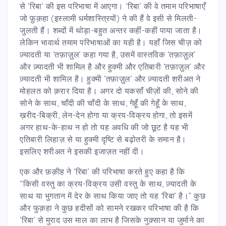
से ‘रिबा’ की इस परिभाषा में आएगा। ‘रिबा’ की वे तमाम परिभाषाएँ
जो फ़ुक़हा (इस्लामी धर्मशास्त्रियों) ने की हैं वे इसी से मिलती-
जुलती हैं। शब्दों में थोड़ा-बहुत अन्तर कहीं-कहीं पाया जाता है।
लेकिन भावार्थ तमाम परिभाषाओं का यही है। यहाँ जिस चीज़ को
ज़्यादती या ‘तफ़ाज़ुल’ कहा गया है, उसमें वास्तविक ‘तफ़ाज़ुल’
और ज़्यादती भी शामिल है और हुक्मी और एतिबारी ‘तफ़ाज़ुल’ और
ज़्यादती भी शामिल है। हुक्मी ‘तफ़ाज़ुल’ और ज़्यादती शरीअत ने
मोहलत को क़रार दिया है। अगर दो यकसाँ चीज़ों की, सोने की
सोने के साथ, चाँदी की चाँदी के साथ, गेहूँ की गेहूँ के साथ,
ख़रीद-बिक्री, लेन-देन होगा या क्रय-विक्रय होगा, तो इसमें
अगर हाथ-के-हाथ न हो तो यह अवधि की जो छूट है यह भी
एतिबारी लिहाज़ से या हुक्मी दृष्टि से बढ़ोतरी के समान है।
इसलिए शरीअत ने इसकी इजाज़त नहीं दी।
एक और फ़क़ीह ने ‘रिबा’ की परिभाषा करते हुए कहा है कि
“किसी वस्तु का क्रय-विक्रय उसी वस्तु के साथ, ज़्यादती के
साथ या भुगतान में देर के साथ किया जाए तो यह ‘रिबा’ है।
”
कुछ
और फुक़हा ने कुछ हदीसों को सामने रखकर परिभाषा की है कि
‘रिबा’ से मुराद उस माल का लाभ है जिसके नुक़्सान या जुर्माने का