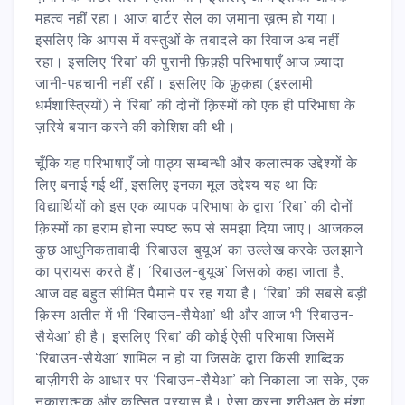
महत्व नहीं रहा। आज बार्टर सेल का ज़माना ख़त्म हो गया।
इसलिए कि आपस में वस्तुओं के तबादले का रिवाज अब नहीं
रहा। इसलिए ‘रिबा’ की पुरानी फ़िक़्ही परिभाषाएँ आज ज़्यादा
जानी-पहचानी नहीं रहीं। इसलिए कि फ़ुक़हा (इस्लामी
धर्मशास्त्रियों) ने ‘रिबा’ की दोनों क़िस्मों को एक ही परिभाषा के
ज़रिये बयान करने की कोशिश की थी।
चूँकि यह परिभाषाएँ जो पाठ्य सम्बन्धी और कलात्मक उद्देश्यों के
लिए बनाई गई थीं, इसलिए इनका मूल उद्देश्य यह था कि
विद्यार्थियों को इस एक व्यापक परिभाषा के द्वारा ‘रिबा’ की दोनों
क़िस्मों का हराम होना स्पष्ट रूप से समझा दिया जाए। आजकल
कुछ आधुनिकतावादी ‘रिबाउल-बुयूअ’ का उल्लेख करके उलझाने
का प्रायस करते हैं। ‘रिबाउल-बुयूअ’ जिसको कहा जाता है,
आज वह बहुत सीमित पैमाने पर रह गया है। ‘रिबा’ की सबसे बड़ी
क़िस्म अतीत में भी ‘रिबाउन-सैयेआ’ थी और आज भी ‘रिबाउन-
सैयेआ’ ही है। इसलिए ‘रिबा’ की कोई ऐसी परिभाषा जिसमें
‘रिबाउन-सैयेआ’ शामिल न हो या जिसके द्वारा किसी शाब्दिक
बाज़ीगरी के आधार पर ‘रिबाउन-सैयेआ’ को निकाला जा सके, एक
नकारात्मक और कुत्सित प्रयास है। ऐसा करना शरीअत के मंशा