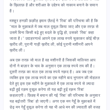
के ख़िलाफ़ है और शरीअत के उद्देश्य को नाकाम बनाने के समान
है।
मशहूर हनफ़ी फ़क़ीह इमाम ज़ैलई ने ‘रिबा’ की परिभाषा की है कि
“माल के मुक़ाबले में जब माल वुसूल किया जाए और एक तरफ़ से
उसमें बिना किसी बढ़े हुए बदले के वृद्धि हो, उसको ‘रिबा’ कहा
जाता है।” उदाहरणार्थ आपने एक लाख रुपये चुकाकर कोई चीज़
ख़रीद ली, पुरानी गाड़ी ख़रीद ली, कोई पुरानी मशीनरी आपने
ख़रीद ली।
अब एक तरफ़ जो माल है वह मशीनरी है जिसकी मालियत आप
दोनों ने बाज़ार के भाव के अनुसार एक लाख रुपये तय की है।
दूसरी तरफ़ का माल एक लाख रुपये नक़द है। अब जब एक
व्यक्ति इस एक लाख रुपये का एक महीने बाद भुगतान की मोहलत
देते हुए इस एक महीने के मुक़ाबले में एक लाख रुपये से ज़्यादा
बढ़ी हुई रक़म वुसूल करेगा तो यह बढ़ी हुई रक़म ‘रिबा’
कहलाएगी। फ़िक़्ह में बयान की गई ‘रिबा’ की परिभाषा के अनुसार
यह बढ़ोतरी ‘रिबा’ हो जाएगी। अगर एक मन गेहूँ के मुक़ाबले में
डेढ़ मन गेहूँ वुसूल करेगा तो यह भी आधे मन की ज़्यादती की वजह