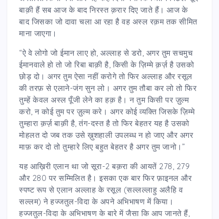
बाक़ी हैं सब आज के बाद निरस्त क़रार दिए जाते हैं। आज के
बाद जिसका जो दावा चला आ रहा है वह अस्ल रक़म तक सीमित
माना जाएगा।
“ऐ वे लोगो जो ईमान लाए हो, अल्लाह से डरो, अगर तुम सचमुच
ईमानवाले हो तो जो रिबा बाक़ी है, किसी के ज़िम्मे क़र्ज़ है उसको
छोड़ दो। अगर तुम ऐसा नहीं करोगे तो फिर अल्लाह और रसूल
की तरफ़ से एलाने-जंग सुन लो। अगर तुम तौबा कर लो तो फिर
तुम्हें केवल अस्ल पूँजी लेने का हक़ है। न तुम किसी पर ज़ुल्म
करो, न कोई तुम पर ज़ुल्म करे। अगर कोई व्यक्ति जिसके ज़िम्मे
तुम्हारा क़र्ज़ बाक़ी है, तंग-दस्त है तो फिर बेहतर यह है उसको
मोहलत दो जब तक उसे ख़ुशहाली उपलब्ध न हो जाए और अगर
माफ़ कर दो तो तुम्हारे लिए बहुत बेहतर है अगर तुम जानो।”
यह आख़िरी एलान था जो सूरा-2 बक़रा की आयतें 278, 279
और 280 पर सम्मिलित है। इसका एक बार फिर फ़ाइनल और
स्पष्ट रूप से एलान अल्लाह के रसूल (सल्लल्लाहु अलैहि व
सल्लम) ने हज्जतुल-विदा के अपने अभिभाषण में किया।
हज्जतुल-विदा के अभिभाषण के बारे में जैसा कि आप जानते हैं,