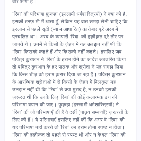
बार आया है।
‘रिबा’ की परिभाषा फ़ुक़हा (इस्लामी धर्मशास्त्रियों) ने क्या की है,
इसकी तरफ़ भी मैं आता हूँ, लेकिन यह बात समझ लेनी चाहिए कि
इस्लाम से पहले सूदी (ब्याज आधारित) कारोबार पूरे अरब में
प्रचलित था। अरब के व्यापारी ‘रिबा’ की हक़ीक़त पूरे तौर पर
जानते थे। उनमें से किसी के ज़ेहन में यह उलझन नहीं थी कि
‘रिबा’ किसको कहते हैं और किसको नहीं कहते। इसलिए जब
पवित्र क़ुरआन ने ‘रिबा’ के हराम होने का आदेश अवतरित किया
तो पवित्र क़ुरआन के हर पाठक और श्रोता ने यह समझ लिया
कि किस चीज़ को हराम क़रार दिया जा रहा है। पवित्र क़ुरआन
के आरम्भिक श्रोताओं में से किसी के ज़ेहन में बिलकुल यह
उलझन नहीं थी कि ‘रिबा’ से क्या मुराद है, न उनको इसकी
ज़रूरत थी कि उनके लिए ‘रिबा’ की कोई कलात्मक ढंग की
परिभाषा बयान की जाए। फ़ुक़हा (इस्लामी धर्मशास्त्रियों) ने
‘रिबा’ की जो परिभाषाएँ की हैं वे दर्सी (पाठ्य सम्बन्धी) ज़रूरतों के
लिए की हैं। ये परिभाषाएँ इसलिए नहीं कीं कि अगर वे ‘रिबा’ की
यह परिभाषा नहीं करते तो ‘रिबा’ का हराम होना स्पष्ट न होता।
‘रिबा’ की हक़ीक़त तो पहले से स्पष्ट थी और न केवल ‘रिबा’ की