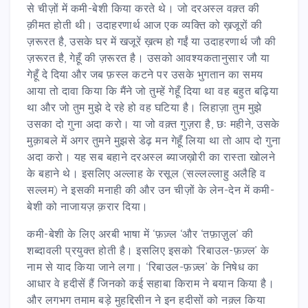
से चीज़ों में कमी-बेशी किया करते थे। जो दरअस्ल वक़्त की
क़ीमत होती थी। उदाहरणार्थ आज एक व्यक्ति को ख़जूरों की
ज़रूरत है, उसके घर में खजूरें ख़त्म हो गईं या उदाहरणार्थ जौ की
ज़रूरत है, गेहूँ की ज़रूरत है। उसको आवश्यकतानुसार जौ या
गेहूँ दे दिया और जब फ़स्ल कटने पर उसके भुगतान का समय
आया तो दावा किया कि मैंने जो तुम्हें गेहूँ दिया था वह बहुत बढ़िया
था और जो तुम मुझे दे रहे हो वह घटिया है। लिहाज़ा तुम मुझे
उसका दो गुना अदा करो। या जो वक़्त गुज़रा है, छः महीने, उसके
मुक़ाबले में अगर तुमने मुझसे डेढ़ मन गेहूँ लिया था तो आप दो गुना
अदा करो। यह सब बहाने दरअस्ल ब्याजख़ोरी का रास्ता खोलने
के बहाने थे। इसलिए अल्लाह के रसूल (सल्लल्लाहु अलैहि व
सल्लम) ने इसकी मनाही की और उन चीज़ों के लेन-देन में कमी-
बेशी को नाजायज़ क़रार दिया।
कमी-बेशी के लिए अरबी भाषा में ‘फ़ज़्ल ‘और ‘तफ़ाज़ुल’ की
शब्दावली प्रयुक्त होती है। इसलिए इसको ‘रिबाउल-फ़ज़्ल’ के
नाम से याद किया जाने लगा। ‘रिबाउल-फ़ज़्ल’ के निषेध का
आधार वे हदीसें हैं जिनको कई सहाबा किराम ने बयान किया है।
और लगभग तमाम बड़े मुहद्दिसीन ने इन हदीसों को नक़्ल किया