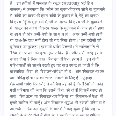
है। इन हदीसों में अल्लाह के रसूल (सल्लल्लाहु अलैहि व
सल्लम) ने फ़रमाया कि “सोने का क्रय-विक्रय सोने के मुक़ाबले
में, चाँदी का क्रय-विक्रय चाँदी के मुक़ाबले में, गेहूँ का क्रय-
विक्रय गेहूँ के मुक़ाबले में, जौ का क्रय-विक्रय जौ के मुक़ाबले
में, खजूर का क्रय-विक्रय खजूर के मुक़ाबले में अगर हो तो हाथ-
के-हाथ हो और कमी-बेशी के साथ न हो। अगर कमी-बेशी होगी
या हाथ-के-हाथ नहीं होगा तो यह ‘रिबा’ होगा।” इन हदीसों की
बुनियाद पर फ़ुक़हा (इस्लामी धर्मशास्त्रियों) ने सर्वसहमति से
‘रिबाउल-फ़ज़्ल’ को हराम क़रार दिया है। और उसी तरह हराम
क़रार दिया है जिस तरह ‘रिबाउन-सैयेआ’ हराम है। इन दोनों
परिभाषाओं को सामने रखते हुए यह बात स्पष्ट हो जाती है कि
वास्तविक ‘रिबा’ तो ‘रिबाउन-सैयेआ’ ही है। और ‘रिबाउल-फ़ज़्ल’
का निषिद्ध होना उसका रास्ता रोकने के लिए है। फ़ुक़हा
(इस्लामी धर्मशास्त्रियों) ने कोशिश यह की है कि ‘रिबा’ की कोई
ऐसी परिभाषा की जाए कि इसमें ‘रिबा’ की दोनों किस़्में स्पष्ट हो
सकें, ‘रिबाउद्दैन’ या ‘रिबाउल-जाहिलिया’ या ‘रिबाउन-सैयेआ’ भी
इसमें शामिल हो जाएँ। और ‘रिबाउल-बुयूअ’ भी इसकी परिभाषा में
आ सके। ‘रिबाउल-बुयूअ’ के बारे में मैं कह चुका हूँ कि यह उस
ज़माने के बार्टर सेल में होता था। इसलिए आज इसका अधिक