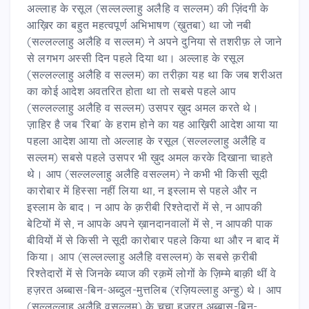
अल्लाह के रसूल (सल्लल्लाहु अलैहि व सल्लम) की ज़िंदगी के
आख़िर का बहुत महत्वपूर्ण अभिभाषण (ख़ुतबा) था जो नबी
(सल्लल्लाहु अलैहि व सल्लम) ने अपने दुनिया से तशरीफ़ ले जाने
से लगभग अस्सी दिन पहले दिया था। अल्लाह के रसूल
(सल्लल्लाहु अलैहि व सल्लम) का तरीक़ा यह था कि जब शरीअत
का कोई आदेश अवतरित होता था तो सबसे पहले आप
(सल्लल्लाहु अलैहि व सल्लम) उसपर ख़ुद अमल करते थे।
ज़ाहिर है जब ‘रिबा’ के हराम होने का यह आख़िरी आदेश आया या
पहला आदेश आया तो अल्लाह के रसूल (सल्लल्लाहु अलैहि व
सल्लम) सबसे पहले उसपर भी ख़ुद अमल करके दिखाना चाहते
थे। आप (सल्लल्लाहु अलैहि वसल्लम) ने कभी भी किसी सूदी
कारोबार में हिस्सा नहीं लिया था, न इस्लाम से पहले और न
इस्लाम के बाद। न आप के क़रीबी रिश्तेदारों में से, न आपकी
बेटियों में से, न आपके अपने ख़ानदानवालों में से, न आपकी पाक
बीवियों में से किसी ने सूदी कारोबार पहले किया था और न बाद में
किया। आप (सल्लल्लाहु अलैहि वसल्लम) के सबसे क़रीबी
रिश्तेदारों में से जिनके ब्याज की रक़में लोगों के ज़िम्मे बाक़ी थीं वे
हज़रत अब्बास-बिन-अब्दुल-मुत्तलिब (रज़ियल्लाहु अन्हु) थे। आप
(सल्लल्लाहु अलैहि वसल्लम) के चचा हज़रत अब्बास-बिन-