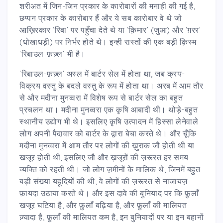
शरीअत में जिन-जिन प्रकार के कारोबारों की मनाही की गई है,
छप्पन प्रकार के कारोबार हैं और ये सब कारोबार वे थे जो
आख़िरकार ‘रिबा’ पर पहुँचा देते थे या ‘क़िमार’ (जुआ) और ‘ग़रर’
(धोखाधड़ी) पर निर्भर होते थे। इन्ही रास्तों की एक बड़ी क़िस्म
‘रिबाउल-फ़ज़्ल’ भी है।
‘रिबाउल-फ़ज़्ल’ अस्ल में बार्टर सेल में होता था, जब क्रय-
विक्रय वस्तु के बदले वस्तु के रूप में होता था। अरब में आम तौर
से और मदीना मुनव्वरा में विशेष रूप से बार्टर सेल का बहुत
प्रचलन था। मदीना मुनव्वरा एक कृषि आबादी थी। थोड़े-बहुत
स्थानीय उद्योग भी थे। इसलिए कृषि उत्पादन में हिस्सा लेनेवाले
लोग अपनी पैदावार को बार्टर के द्वारा बेचा करते थे। और चूँकि
मदीना मुनव्वरा में आम तौर पर लोगों की ख़ुराक जौ होती थी या
खजूर होती थी, इसलिए जौ और ख़जूरों की ज़रूरत हर समय
व्यक्ति को रहती थी। जो लोग ज़मीनों के मालिक थे, जिनमें बहुत
बड़ी संख्या यहूदियों की थी, वे लोगों की ज़रूरत से नाजायज़
फ़ायदा उठाया करते थे। और इस दावे की बुनियाद पर कि फ़ुलाँ
खजूर घटिया है, और फ़ुलाँ बढ़िया है, और फ़ुलाँ की मालियत
ज़्यादा है, फ़ुलाँ की मालियत कम है, इन बुनियादों पर या इन बहानों