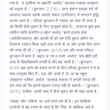
गया है, ‘व युरबिस-स-दक़ाति’ अर्थात् “अल्लाह तआला सदक़ात
को बढ़ाता है।” (क़ुरआन, 2:276)। अगर इंसान सदक़ा करे तो
अल्लाह तआला उसके अज्रो-सवाब (प्रतिदान) में लगातार वृद्धि
करता रहता है। पवित्र क़ुरआन में ‘रबवह’ का शब्द भी आया है
जो किसी ऊँचे भूभाग के लिए प्रयुक्त होता है। ‘वावयना हुमा इला
रबविन ज़ाति क़रारिन व मईन’ अर्थात् “हमने हज़रत ईसा
(अलैहिस्सलाम) और उनकी माँ को एक ऐसी बुलंद ज़मीन पर
ठिकाना प्रदान किया जहाँ ठंडा पानी भी था और उनके लिए रहने
की जगह भी थी।” (क़ुरआन, 26:50) एक और जगह पवित्र
क़ुरआन में आया है ‘अहत-ज़-रत व-रबत’ अर्थात् “जब खेती पूरी
तरह से खिलखिलाने लगती है और बढ़ जाती है।” (क़ुरआन,
41:39) इस दृश्य को बयान करने के लिए पवित्र क़ुरआन ने ये दो
शब्द प्रयुक्त किए हैं। एक और जगह है ‘फ़-आ ख़-ज़हुम
अख़ज़तर-राबिया’ अर्थात् “अल्लाह तआला ने उनकी पकड़ की
इस तरह की कि इससे बढ़कर पकड़ नहीं हो सकती।” (क़ुरआन,
69:10) ‘राबिया’ अरबी भाषा में ऊँचे भूभाग को भी कहा जाता है।
‘रबवह’ और ‘राबिया’ का अर्थ मानो एक ही है। इन शाब्दिक
प्रयोगों से यह स्पष्ट हो जाता है कि ‘रिबा’ के शाब्दिक अर्थ में