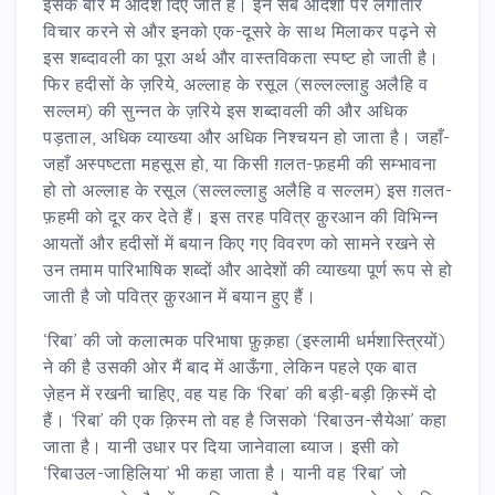
इसके बारे में आदेश दिए जाते हैं। इन सब आदेशों पर लगातार
विचार करने से और इनको एक-दूसरे के साथ मिलाकर पढ़ने से
इस शब्दावली का पूरा अर्थ और वास्तविकता स्पष्ट हो जाती है।
फिर हदीसों के ज़रिये, अल्लाह के रसूल (सल्लल्लाहु अलैहि व
सल्लम) की सुन्नत के ज़रिये इस शब्दावली की और अधिक
पड़ताल, अधिक व्याख्या और अधिक निश्चयन हो जाता है। जहाँ-
जहाँ अस्पष्टता महसूस हो, या किसी ग़लत-फ़हमी की सम्भावना
हो तो अल्लाह के रसूल (सल्लल्लाहु अलैहि व सल्लम) इस ग़लत-
फ़हमी को दूर कर देते हैं। इस तरह पवित्र क़ुरआन की विभिन्न
आयतों और हदीसों में बयान किए गए विवरण को सामने रखने से
उन तमाम पारिभाषिक शब्दों और आदेशों की व्याख्या पूर्ण रूप से हो
जाती है जो पवित्र क़ुरआन में बयान हुए हैं।
‘रिबा’ की जो कलात्मक परिभाषा फ़ुक़हा (इस्लामी धर्मशास्त्रियों)
ने की है उसकी ओर मैं बाद में आऊँगा, लेकिन पहले एक बात
ज़ेहन में रखनी चाहिए, वह यह कि ‘रिबा’ की बड़ी-बड़ी क़िस्में दो
हैं। ‘रिबा’ की एक क़िस्म तो वह है जिसको ‘रिबाउन-सैयेआ’ कहा
जाता है। यानी उधार पर दिया जानेवाला ब्याज। इसी को
‘रिबाउल-जाहिलिया’ भी कहा जाता है। यानी वह ‘रिबा’ जो