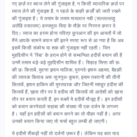
गए क़र्ज़ पर ब्याज लेने की गुंजाइश है, न किसी व्यापारिक क़र्ज़ पर
ब्याज लेने की गुंजाइश है, न पहले के बाक़ी क़र्ज़ों को जारी रखने
की गुंजाइश है। ये तमाम के तमाम मामलात नबी (सल्लल्लाहु
अलैहि वसल्लम) हज्जतुल-विदा के मौक़े पर निरस्त क़रार दे
दिए। ब्याज का हराम होना पवित्र क़ुरआन की इन आयतों में जो
मैंने आपके सामने बयान कीं इतने स्पष्ट रूप से आ गया है कि अब
इसमें किसी संकोच या शक की गुंजाइश नहीं रहती। जिन
मुहद्दिसीन ने ‘रिबा’ के हराम होने से सम्बन्धित हदीसें बयान की हैं
उनमें तमाम बड़े-बड़े मुहद्दिसीन शामिल हैं। सिहाह सित्ता की छः
की छः किताबें, मुवत्ता इमाम मालिक, मुस्नदे-इमाम अहमद, बैहक़ी
की व्यापक किताब अस-सुननुल-कुबरा, इमाम तबरानी की तीनों
किताबें, इमाम हाकिम की मुस्तदरक और जितनी मशहूर हदीस की
किताबें हैं, ख़ास तौर पर वे हदीस की किताबें जो आदेशों को ख़ास
तौर पर बयान करती हैं, इन सबमें ये हदीसें मौजूद हैं। इन हदीसों
को बयान करनेवाले सहाबा की संख्या भी एक दर्जन के लगभग
है। यहाँ इन हदीसों को बयान करने का तो मौक़ा नहीं है। अगर
उनको बयान किया जाए तो चर्चा बहुत लम्बी हो जाएगी।
ये हदीसें सैंकड़ों नहीं तो दर्जनों ज़रूर हैं। लेकिन यह बात याद