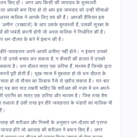
ी ने तय किए हों। अगर आप किसी की जायदाद के मुतवल्ली
ला आपको बना दिया हो तो आप इस जायदाद को उन्हीं सीमाओं
ं जो अस्ल मालिक ने आपके लिए तय की हैं। आपकी हैसियत इस
 ‘अमीन’ (रखवाले) के आप उसके मुतवल्ली हैं, उसकी सुरक्षा के
ओं की पाबंदी करनी होगी जो अस्ल मालिक ने निर्धारित की हैं।
 और धन-दौलत के बारे में इंसान की है।
 हीरे-जवाहरात अपने-आपमें अभीष्ट नहीं होते। न इंसान उनको
 हो तो उनसे बचाव कर सकता है, न बीमारी की हालत में उनको
ता है। धन-दौलत मात्र एक ज़रिया हैं, माध्यम हैं जिनके द्वारा
रतें पूरी होती हैं। भूख-प्यास में मुबतला हो तो धन-दौलत के
ा मसला हो तो मौसम का लिबास पैसे से ख़रीद सकता है। घर-बार
इसलिए यह बात याद रखनी चाहिए कि शरीअत की नज़र में धन अपने-
ों की प्राप्ति का मात्र एक ज़रिया और माध्यम है। जिस तरह शेष
ह तआला है उसी तरह इन हीरे-जवाहरात के भंडारों का मालिक भी
हैं।
अल्लाह की शरीअत और नियमों के अनुसार धन-दौलत को प्राप्त
जायज़ होंगे जो अल्लाह की शरीअत ने बयान किए हैं। अगर
क़ों से हटकर धन-दौलत को प्राप्त किया जाएगा तो ऐसा करना