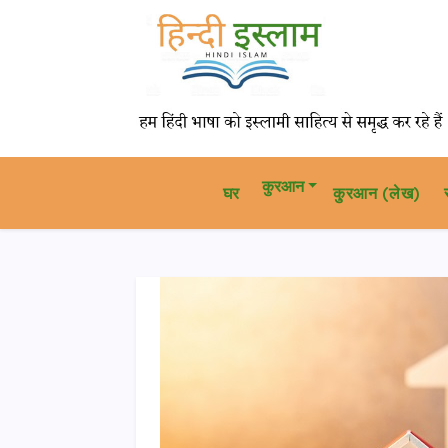
कुरआन
घर
कु़रआन (लेख)