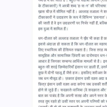
के टीकाकारों) ने अरबी शब्द ‘ह-स-न’ की परिभाषा
ख़ास चीज़ में सीमित नहीं है। अल्लाह तआला ने श
टीकाकारों ने उदाहरण के रूप में विभिन्न ‘हसनात
की जाती है वे इन उदाहरणों पर निर्भर नहीं हैं, बल
इस दुआ में शामिल हैं।
धन-दौलत को अल्लाह तआला ने ख़ैर भी कहा है फ़ज़्
इससे अंदाज़ा हो सकता है कि धन-दौलत का महत्व 
लिए स्थायित्व की हैसियत रखता है। जिस तरह व्यक
सामूहिक और सामाजिक ज़िंदगी का दारोमदार धन-दौल
आधार है जिनका सम्बन्ध आर्थिक मामलों से है। इस्ल
बहुत-सी शरई ज़िम्मेदारियाँ इंसान पर डाली हैं, उनम
कुछ में दोनों पहलू हैं जैसे हज। इसलिए शरीअत क
जब धन मौजूद हो। ज़कात इंसान उसी वक़्त अदा 
फ़ित्र इंसान उसी वक़्त अदा करेगा जब उसकी शर्तें म
होने से जुड़े हैं। सदक़ाते-वाजिबा (वे सदक़ात और
बात का पाबंद है कि अपनी सतह और अपने स्तर के
तरह तुम रहते हो उसी स्तर पर अपनी पत्नियों क
(समाई) दी हो तो वह कुशादगी के अनुसार ख़र्च करे