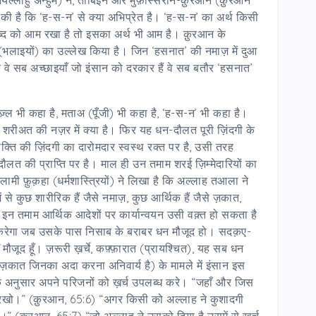
 की है कि ‘ह-स-न’ से क्या अभिप्रेत है। ‘ह-स-न’ का अर्थ किसी
ब्द को आम रखा है तो इसका अर्थ भी आम है। क़ुरआन के
’ (भलाइयों) का उल्लेख किया है। जिन ‘हसनात’ की नमाज़ में दुआ
्कि वे सब अच्छाइयाँ जो इंसान को दरकार हैं वे सब बतौर ‘हसनात’
ल भी कहा है, मताअ (पूँजी) भी कहा है, ‘ह-स-न’ भी कहा है।
शरीअत की नज़र में क्या है। फिर यह धन-दौलत पूरी ज़िंदगी के
्ति की ज़िंदगी का दारोमदार स्वस्थ रक्त पर है, उसी तरह
त की प्राप्ति पर है। माल ही उन तमाम शरई ज़िम्मेदारियों का
ामी फ़ुक़हा (धर्मशास्त्रियों) ने लिखा है कि अल्लाह तआला ने
ें से कुछ शारीरिक हैं जैसे नमाज़, कुछ आर्थिक हैं जैसे ज़कात,
े इन तमाम आर्थिक आदेशों पर कार्यान्वयन उसी वक़्त हो सकता है
करेगा जब उसके पास निसाब के बराबर धन मौजूद हो। सदक़ए-
ौजूद हूँ। ज़रूरी ख़र्चे, कफ़्फ़ारात (प्रायश्चित), यह सब धन
 ज़कात जिनका अदा करना अनिवार्य है) के मामले में इंसान इस
 अनुसार अपने परिजनों को ख़र्च उपलब्ध करे। “जहाँ और जिस
ो रखो।” (क़ुरआन, 65:6) “अगर किसी को अल्लाह ने कुशादगी
।” (क़ुरआन, 65:7) “जो अल्लाह ने उसको दिया है उसमें से ख़र्च