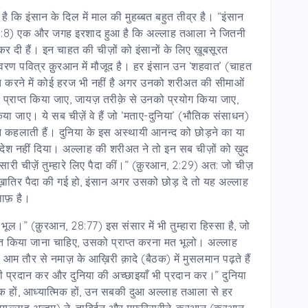
ै कि इंसान के दिल में माल की मुहब्बत बहुत तीव्र है। “इंसान
 100:8) एक और जगह इरशाद हुआ है कि अल्लाह तआला ने जितनी
 कर दी हैं। इन चाहत की चीज़ों को इंसानों के लिए ख़ूबसूरत
विवरण पवित्र क़ुरआन में मौजूद है। हर इंसान उन ‘शहवात’ (चाहत
ाप्त करने में कोई हरज भी नहीं है अगर उनको शरीअत की सीमाओं
े प्राप्त किया जाए, जायज़ तरीक़े से उनको प्रयोग किया जाए,
 जाए। ये सब चीज़ें वे हैं जो ‘मताए-दुनिया’ (भौतिक संसाधन)
न कहलाती हैं। दुनिया के इस अस्थायी आनन्द को छोड़ने का या
ेश नहीं दिया। अल्लाह की शरीअत ने तो इन सब चीज़ों को ख़ुद
सारी चीज़ें तुम्हारे लिए पैदा कीं।” (क़ुरआन, 2:29) अत: जो चीज़
ी ख़ातिर पैदा की गई हो, इंसान अगर उसको छोड़ दे तो यह अल्लाह
लाफ़ है।
भूल।” (क़ुरआन, 28:77) इस संसार में भी तुम्हारा हिस्सा है, जो
्त किया जाना चाहिए, उसको प्राप्त करना मत भूलो। अल्लाह
आम तौर से नमाज़ के आख़िरी क़ादे (बैठक) में मुसलमान पढ़ते हैं
 प्रदान कर और दुनिया की अच्छाइयाँ भी प्रदान कर।” दुनिया
 नैतिक हों, आध्यात्मिक हों, उन सबकी दुआ अल्लाह तआला से हर
ियल्लाहु अन्हुम) ने, ताबिईन और मुफ़स्सिरीने-क़ुरआन (क़ुरआन