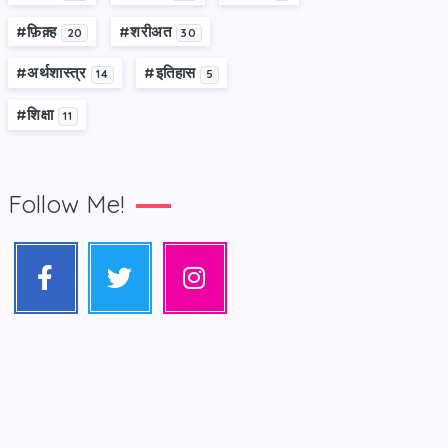
#फ़िक़्ह
#शरीअत
20
30
#अर्थशास्त्र
#इतिहास
14
5
#शिक्षा
11
Follow Me!