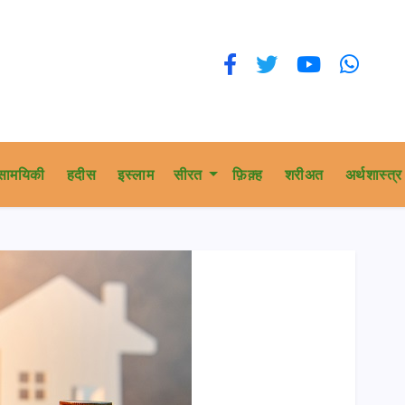
सामयिकी
हदीस
इस्लाम
सीरत
फ़िक़्ह
शरीअत
अर्थशास्त्र