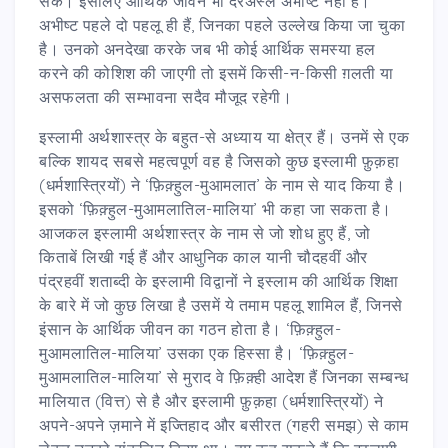
सकें। इसलिए आर्थिक जीवन भी दरअस्ल अभीष्ट नहीं है।
अभीष्ट पहले दो पहलू ही हैं, जिनका पहले उल्लेख किया जा चुका
है। उनको अनदेखा करके जब भी कोई आर्थिक समस्या हल
करने की कोशिश की जाएगी तो इसमें किसी-न-किसी ग़लती या
असफलता की सम्भावना सदैव मौजूद रहेगी।
इस्लामी अर्थशास्त्र के बहुत-से अध्याय या क्षेत्र हैं। उनमें से एक
बल्कि शायद सबसे महत्वपूर्ण वह है जिसको कुछ इस्लामी फ़ुक़हा
(धर्मशास्त्रियों) ने ‘फ़िक़्हुल-मुआमलात’ के नाम से याद किया है।
इसको ‘फ़िक़्हुल-मुआमलातिल-मालिया’ भी कहा जा सकता है।
आजकल इस्लामी अर्थशास्त्र के नाम से जो शोध हुए हैं, जो
किताबें लिखी गई हैं और आधुनिक काल यानी चौदहवीं और
पंद्रहवीं शताब्दी के इस्लामी विद्वानों ने इस्लाम की आर्थिक शिक्षा
के बारे में जो कुछ लिखा है उसमें ये तमाम पहलू शामिल हैं, जिनसे
इंसान के आर्थिक जीवन का गठन होता है। ‘फ़िक़्हुल-
मुआमलातिल-मालिया’ उसका एक हिस्सा है। ‘फ़िक़्हुल-
मुआमलातिल-मालिया’ से मुराद वे फ़िक़्ही आदेश हैं जिनका सम्बन्ध
मालियात (वित्त) से है और इस्लामी फ़ुक़हा (धर्मशास्त्रियों) ने
अपने-अपने ज़माने में इज्तिहाद और बसीरत (गहरी समझ) से काम