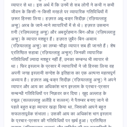
व्यापार से था। इस अर्थ में कि उनमें से सब लोगों ने कभी न कभी
जीवन के किसी-न-किसी मरहले पर व्यापारिक गतिविधियों में
ज़रूर हिस्सा लिया। हज़रत अबू-बक्र सिद्दीक़ (रज़ियल्लाहु
अन्हु) अरब के जाने-माने व्यापारियों में से थे। हज़रत उसमान
ग़नी (रज़ियल्लाहु अन्हु) और अबदुर्रहमान-बिन-औफ़ (रज़ियल्लाहु
अन्हु) के व्यापार मशहूर हैं। हज़रत ज़ुबैर-बिन-अव्वाम
(रज़ियल्लाहु अन्हु) का लम्बा-चौड़ा व्यापार सब ही जानते हैं। शेष
प्रतिष्ठित सहाबा (रज़ियल्लाहु अन्हुम) जिनकी व्यापारिक
गतिविधियाँ ज़्यादा मशहूर नहीं हैं, उनका सम्बन्ध भी व्यापार से
था। फिर इस्लाम के प्रसार में व्यापारियों ने जो हिस्सा लिया वह
अपनी जगह इस्लामी सन्देश के इतिहास का एक अत्यन्त महत्वपूर्ण
अध्याय है। हज़रत अबू-बक्र सिद्दीक़ (रज़ियल्लाहु अन्हु) ने अपने
व्यापार और आय का अधिकांश भाग इस्लाम के प्रचार-प्रसार
सम्बन्धी गतिविधियों पर निछावर कर दिया। ख़ुद अल्लाह के
रसूल (सल्लल्लाहु अलैहि व सल्लम) ने पैग़म्बर बनाए जाने से
पहले बहुत बड़ा व्यापार खड़ा किया था, जिसको आपने बहुत
सफलतापूर्वक संभाला। उसकी आय का अधिकांश भाग इस्लाम
के प्रचार-प्रसार की गतिविधियों पर ख़र्च हुआ। प्रतिष्ठित