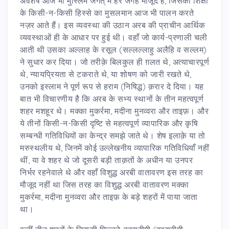
अवशेष आज भी मुस्लिम जगत् में हर जगह मौजूद हैं, जिसकी शिक्षा
के किसी-न-किसी हिस्से का मुसलमान आज भी पालन करते
नज़र आते हैं। इस व्यवस्था की उठान अरब की प्राचीन आर्थिक
व्यवस्थाओं ही के आधार पर हुई थी। वहाँ जो कार्य-प्रणाली चली
आती थी उसका अल्लाह के रसूल (सल्लल्लाहु अलैहि व सल्लम)
ने सुधार कर दिया। जो तरीक़े बिलकुल ही ग़लत थे, अत्याचारपूर्ण
थे, न्यायप्रियता से टकराते थे, या शोषण को जारी रखते थे,
उनको इस्लाम ने पूर्ण रूप से हराम (निषिद्ध) क़रार दे दिया। यह
बात भी विचारणीय है कि अरब के सभ्य स्थानों के तीन महत्वपूर्ण
शहर मशहूर थे। मक्का मुकर्रमा, मदीना मुनव्वरा और ताइफ़। और
ये तीनों किसी-न-किसी दृष्टि से महत्वपूर्ण व्यापारिक और कृषि
सम्बन्धी गतिविधियों का केन्द्र समझे जाते थे। शेष इलाक़े या तो
मरुस्थलीय थे, जिनमें कोई उल्लेखनीय व्यापारिक गतिविधियाँ नहीं
थीं, या वे शहर थे जो दूसरी बड़ी ताक़तों के अधीन या उनपर
निर्भर रहनेवाले थे और वहाँ विशुद्ध अरबी वातावरण इस तरह का
मौजूद नहीं था जिस तरह का विशुद्ध अरबी वातावरण मक्का
मुकर्रमा, मदीना मुनव्वरा और ताइफ़ के बड़े शहरों में पाया जाता
था।