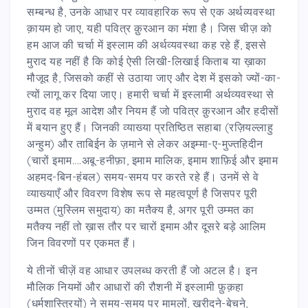
सम्बन्ध है, उनके आधार पर व्यावहारिक रूप से एक अर्थव्यवस्था
क़ायम हो जाए, यही पवित्र क़ुरआन का मंशा है। जिस चीज़ को
हम आज की चर्चा में इस्लाम की अर्थव्यवस्था कह रहे हैं, इससे
मुराद यह नहीं है कि कोई ऐसी लिखी-लिखाई किताब या ख़ाका
मौजूद है, जिसको कहीं से उठाया जाए और देश में इसको ज्यों-का-
त्यों लागू कर दिया जाए। हमारी चर्चा में इस्लामी अर्थव्यवस्था से
मुराद वह मूल आदेश और नियम हैं जो पवित्र क़ुरआन और हदीसों
में बयान हुए हैं। जिनकी व्याख्या प्रतिष्ठित सहाबा (रज़ियल्लाहु
अन्हुम) और ताबिईन के ज़माने से लेकर अइम्मा-ए-मुज्तहिदीन
(चारों इमाम....अबू-हनीफ़ा, इमाम मालिक, इमाम शाफ़िई और इमाम
अहमद-बिन-हंबल) समय-समय पर करते रहे हैं। उनमें से वे
व्याख्याएँ और विवरण विशेष रूप से महत्वपूर्ण है जिसपर पूरी
उम्मत (मुस्लिम समुदाय) का मतैक्य है, अगर पूरी उम्मत का
मतैक्य नहीं तो ख़ास तौर पर चारों इमाम और दूसरे बड़े आलिम
जिन विवरणों पर एकमत हैं।
ये तीनों चीज़ें वह आधार उपलब्ध करती हैं जो अटल है। इन
मौलिक नियमों और आधारों की रौशनी में इस्लामी फ़ुक़हा
(धर्मशास्त्रियों) ने समय-समय पर मामलों, ख़रीदने-बेचने,