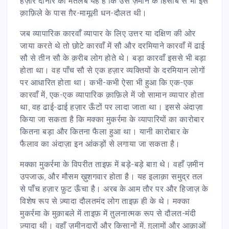
हज़ार दीनार का मतलब यह है कि उस ज़माने के हिसाब से भी इस
क़ाफ़िले के पास ग़ैर-मामूली धन-दौलत थी।
जब व्यापारिक कारवाँ व्यापार के लिए उत्तर या दक्षिण की ओर
जाया करते थे तो छोटे कारवाँ में सौ और दरमियाने कारवाँ में ढाई
सौ से तीन सौ के क़रीब लोग होते थे। बड़ा कारवाँ इससे भी बड़ा
होता था। वह पाँच सौ से एक हज़ार व्यक्तियों के दरमियान लोगों
पर आधारित होता था। कभी-कभी ऐसा भी हुआ कि एक-एक
कारवाँ में, एक-एक व्यापारिक क़ाफ़िले में जो सामान व्यापार होता
था, वह ढाई-ढाई हज़ार ऊँटों पर लादा जाता था। इससे अंदाज़ा
किया जा सकता है कि मक्का मुकर्रमा के व्यापारियों का कारोबार
कितना बड़ा और कितना फैला हुआ था। यानी कारोबार के
फैलाव का अंदाज़ा इन आंकड़ों से लगाया जा सकता है।
मक्का मुकर्रमा के विपरीत ताइफ़ में बड़े-बड़े बाग़ थे। वहाँ ज़मीन
उपजाऊ, और मौसम ख़ुशगवार होता है। यह इलाक़ा समुद्र तल
से पाँच हज़ार फ़ुट ऊँचा है। अरब के आम तौर पर और हिजाज़ के
विशेष रूप से ज़्यादा दौलतमंद लोग ताइफ़ ही के थे। मक्का
मुकर्रमा के मुक़ाबले में ताइफ़ में तुलनात्मक रूप से दौलत-मंदी
ज़्यादा थी। वहाँ ज़मीनदारों और किसानों में, ग़ुलामों और आक़ाओं