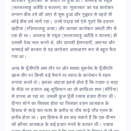
कारोबार ‘मुज़ारबत’ के आधार पर हुआ था। अल्लाह के रसूल
(सल्लल्लाहु अलैहि व सल्लम) का ‘मुज़ारबत’ का यह कारोबार
लगभग बीस वर्ष की उम्र से शुरू हुआ और नुबूवत से पहले भी
कोई बीस वर्ष जारी रहा। उनमें पंद्रह वर्ष ऐसे गुज़रे कि हज़रत
ख़दीजा (रज़ियल्लाहु अन्हा) और आपका कारोबार अमली तौर से
एक ही था। अल्लाह के रसूल (सल्लल्लाहु अलैहि व सल्लम) ही
उसकी देख-भाल करते थे, और आपकी ईमानदारी, अमानत और
सच्चाई की बरकत से यह कारोबार असाधारण रूप से बहुत फैल
गया था।
अरब के पूँजीपति आम तौर पर और मक्का मुकर्रमा के पूँजीपति
ख़ास तौर पर किसी बड़े पैमाने पर ब्याज के कारोबार में रक़म
लगाया करते थे। इसका अंदाज़ा इससे होता है कि ग़ज़वा-ए-बद्र
के मौक़े पर हज़रत अबू-सुफ़ियान का जो क़ाफ़िला शाम (सीरिया)
से वापस आ रहा था, उसकी कुल पूँजी पचास हज़ार दीनार थी।
दीनार सोने का सिक्का होता था जिसका वज़न आजकल के
हिसाब से साढ़े चार माशा के क़रीब या पाँच साढ़े पाँच ग्राम के
क़रीब होता था। इस हिसाब से हम कह सकते हैं कि एक दीनार
की क़ीमत आजकल के कई हज़ार रुपये के बराबर थी। पचास