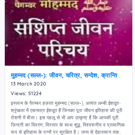
मुहम्मद (सल्ल॰): जीवन, चरित्र, सन्देश, क्रान्ति
13 March 2020
Views: 51224
इस्लाम के पैग़म्बर हज़रत मुहम्मद (सल्ल॰), अत्यंत लम्बी ईशदूत-
श्रृंखला में एकमात्र ईशदूत हैं जिनका पूरा जीवन इतिहास की पूरी
रोशनी में बीता। इस पहलू से भी आप उत्कृष्ट हैं कि आपकी पूरी
ज़िन्दगी का विवरण, विस्तार के साथ शुद्ध, विश्वसनीय व प्रामाणिक
रूप से इतिहास के पन्नों पर सुरक्षित है। जन्म से देहावसान तक,