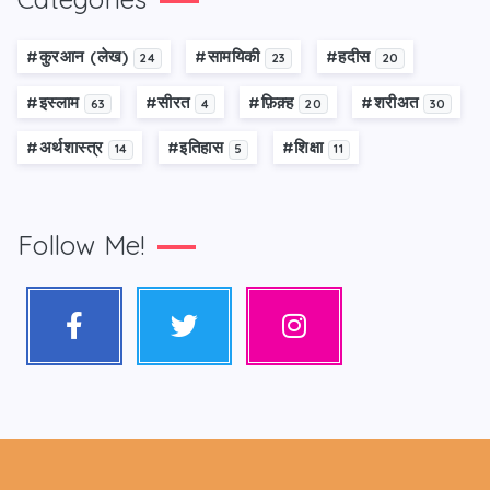
#कु़रआन (लेख)
#सामयिकी
#हदीस
24
23
20
#इस्लाम
#सीरत
#फ़िक़्ह
#शरीअत
63
4
20
30
#अर्थशास्त्र
#इतिहास
#शिक्षा
14
5
11
Follow Me!