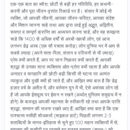
एक-एक बात का ब्यौरा; छोटी से बड़ी हर गतिविधि, हर कथनी-
करनी और पूरा जीवन-वृत्तांत रिकार्ड पर है। संसार में कोई भी
व्यक्ति, जो आपकी जीवनी, आपका जीवन-चरित्र, आपका संदेश
और मिशन जानना चाहे तथा आप द्वारा लाई हुई अद्भुत, अद्वितीय,
समग्र व सम्पूर्ण क्रान्ति का अध्ययन करना चाहे, और यह समझना
चाहे कि 1400 से अधिक वर्षों से अरबों-खरबों लोग, एवं आज
लगभग डेढ़ अरब (एक सौ पचास करोड़) लोग दुनिया भर में आप से
सबसे ज़्यादा (अपने माता-पिता, संतान व परिजनों से भी ज़्यादा)
प्रेम क्यों करते हैं, आप पर जान निछावर क्यों करते हैं; आपकी
श्रद्धा से उनका सारा व्यक्तित्व ओत-प्रोत क्यों रहता है और आपके
अनादर व मानहानि की छोटी-बड़ी किसी भी घटना पर अत्यंत
व्याकुल और दुखी क्यों हो जाते हैं; और आख़िर क्या बात है कि डेढ़
हज़ार वर्ष के अतीत में, और वर्तमान युग में भी, ऐसे असंख्य लोग रहे
हैं जो आपके ईशदूत्व पर ईमान न रखने (अर्थात् मुस्लिम समुदाय में न
होने) के बावजूद आपकी महानता के स्वीकारी रहे तथा आपके प्रति
श्रद्धा, सम्मान की भावना रखते आए हैं; आख़िर क्या बात है कि एक
पाश्चात्य मसीही शोधकर्ता (माइकल हार्ट) पिछली लगभग 2-3
शताब्दियों के मानव-इतिहास से चुने हुए 100 महान व्यक्तियों में से,
महात्म्य की कसौटी पर परखते हुए हज़रत मुहम्मद (सल्ल॰) को