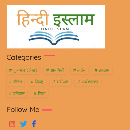
Categories
#
कु़रआन (लेख)
#
सामयिकी
#
हदीस
#
इस्लाम
#
सीरत
#
फ़िक़्ह
#
शरीअत
#
अर्थशास्त्र
#
इतिहास
#
शिक्षा
Follow Me