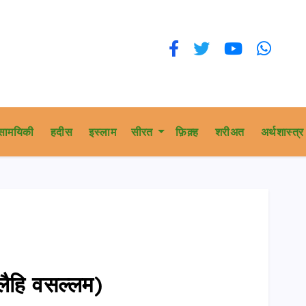
सामयिकी
हदीस
इस्लाम
सीरत
फ़िक़्ह
शरीअत
अर्थशास्त्र
अलैहि वसल्लम)