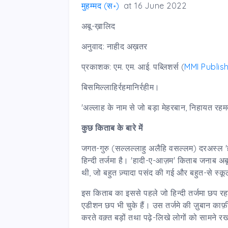
मुहम्मद (स॰)
at
16 June 2022
अबू-ख़ालिद
अनुवाद: नाहीद अख़तर
प्रकाशक: एम. एम. आई. पब्लिशर्स (
MMI Publis
बिसमिल्लाहिर्रहमानिर्रहीम।
'अल्लाह के नाम से जो बड़ा मेहरबान, निहायत रहम
कुछ किताब के बारे में
जगत-गुरु (सल्लल्लाहु अलैहि वसल्लम) दरअस्ल 'ह
हिन्दी तर्जमा है। 'हादी-ए-आज़म' किताब जनाब अ
थी, जो बहुत ज़्यादा पसंद की गई और बहुत-से स्कू
इस किताब का इससे पहले जो हिन्दी तर्जमा छप र
एडीशन छप भी चुके हैं। उस तर्जमे की ज़ुबान क
करते वक़्त बड़ों तथा पढ़े-लिखे लोगों को सामने 