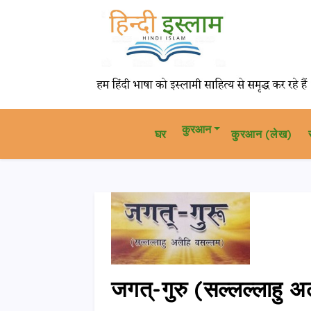
कुरआन
घर
कु़रआन (लेख)
जगत्-गुरु (सल्लल्लाहु 