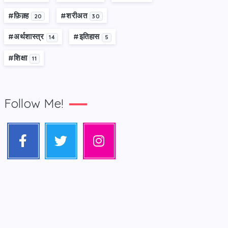
#फ़िक़्ह
#शरीअत
20
30
#अर्थशास्त्र
#इतिहास
14
5
#शिक्षा
11
Follow Me!