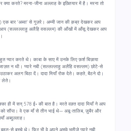
 क्या करते? मरना-जीना अल्लाह के इख़्तियार में है। मरना तो
लम) एक बार 'अब्वा' से गुज़रे। अम्मी जान की क़ब्र देखकर आप
प (सल्लल्लाहु अलैहि वसल्लम) की आँखों में आँसू देखकर आप
े।
त प्यार करते थे। काबा के साए में उनके लिए फ़र्श बिछाया
ाज़त न थी। प्यारे नबी (सल्लल्लाहु अलैहि वसल्लम) छोटे-से
उठाकर अलग बिठा दें। दादा मियाँ रोक देते। कहते, बैठने दो।
 लेते।
 ही में सन् 578 ई॰ की बात है। मरते वक़्त दादा मियाँ ने आप
ो सौंपा। वे एक माँ से तीन भाई थे— अबू-तालिब, ज़ुबैर और
याँ अब्दुल्लाह।
ुत-से बच्चे थे। फिर भी वे अपने अच्छे भतीजे प्यारे नबी