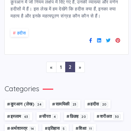
क़ुरआन में जो नियम लंक्षेप में दिए गए हैं, उनकी व्याख्या और वर्णन
हदीसों में हैं। इस लेख में हम देखेंगे कि हदीस क्या हैं, इनका क्या
महत्व है और इनके महत्वपूरण संग्रह कौन कौन से हैं।
#
हदीस
2
«
1
»
Categories
#कु़रआन (लेख)
#सामयिकी
#हदीस
24
23
20
#इस्लाम
#सीरत
#फ़िक़्ह
#शरीअत
63
4
20
30
#अर्थशास्त्र
#इतिहास
#शिक्षा
14
5
11