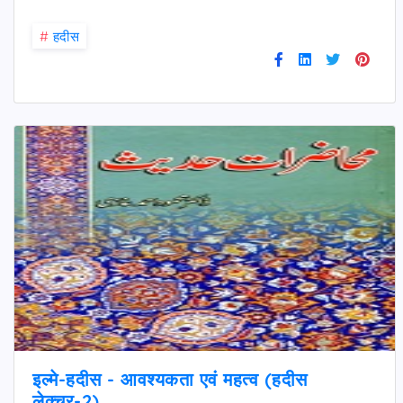
#
हदीस
इल्मे-हदीस - आवश्यकता एवं महत्व (हदीस
लेक्चर-2)